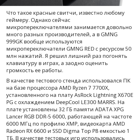
Что такое красные свитчи, известно любому
геймеру. Однако сейчас
микропереключателями занимается довольно
много разных производителей, а в GMNG
999GK вообще используются
микропереключатели GMNG RED с ресурсом 50
млн нажатий. Я решил лишний раз погонять
клавиатуру в играх, а заодно оценить
громкость ее работы.
В качестве тестового стенда использовался ПК
на базе процессора AMD Ryzen 7 7700X,
установленного на плату AsRock Lightning X670E
PG с охлаждением DeepCool LE300 MARRS. На
плате установлены 32 ГБ памяти ADATA XPG
Lancer RGB DDR-5 6000, работающей на частоте
6000 МГц по профилю XMP, видеокарта AMD
Radeon RX 6600 и SSD Digma Top P8 емкостью 1
ТБ. В качестве тестовых игр использовались