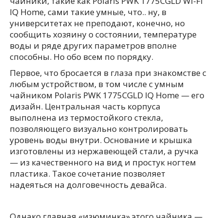
чайники, такие как Polaris PWK 1775CGLD Wi-Fi
IQ Home, сами такие умные, что.. ну, в
университетах не преподают, конечно, но
сообщить хозяину о состоянии, температуре
воды и ряде других параметров вполне
способны. Но обо всем по порядку.
Первое, что бросается в глаза при знакомстве с
любым устройством, в том числе с умным
чайником Polaris PWK 1775CGLD IQ Home — его
дизайн. Центральная часть корпуса
выполнена из термостойкого стекла,
позволяющего визуально контролировать
уровень воды внутри. Основание и крышка
изготовлены из нержавеющей стали, а ручка
— из качественного на вид и простук ногтем
пластика. Такое сочетание позволяет
надеяться на долговечность девайса.
Однако главная «изюминка» этого чайника —