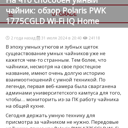
чайник: обзор Polaris PWK
≡
UPGRADE
1775CGLD Wi-Fi IQ Home
2 года назад
31 июля 2024 в 20:40
24118
В эпоху умных утюгов и зубных щеток
сущеаствование умных чайников уже не
кажется чем-то странным. Тем более, что
чайники, несмотря на свое простецкое
название, имеют очень долгую историю
взаимоотношений с умной техникой. По
легенде, первая веб-камера была сварганена
админами университетского кампуса для того,
чтобы… мониторить из-за ПК работу чайника
на общей кухне.
Сегодня держать умную технику для
присмотра за чайником не нужно. Передовые