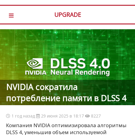
≡
UPGRADE
NVIDIA сократила
потребление памяти в DLSS 4
1 год назад
29 июня 2025 в 18:17
8227
Компания NVIDIA оптимизировала алгоритмы
DLSS 4, уменьшив объем используемой