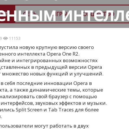
венным интелл
ФТ
СЕТЬ
ИГРЫ
ОБЩЕСТВО
39
11153
устила новую крупную версию своего
енного интеллекта Opera One R2.
айне и интегрированных возможностях
едставленных в предыдущей версии Opera
ет множество новых функций и улучшений.
в себя последние инновации Opera в
кта, а также динамические темы, которые
нализировать свой браузер с помощью
нтерфейсов, звуковых эффектов и музыки.
лись Split Screen и Tab Traces для более
.
пользователи могут работать в двух