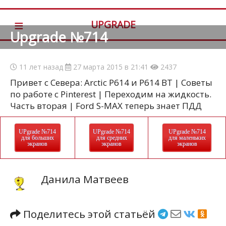
≡
UPGRADE
Upgrade №714
11 лет назад
27 марта 2015 в 21:41
2437
Привет с Севера: Arctic P614 и P614 BT | Советы
по работе с Pinterest | Переходим на жидкость.
Часть вторая | Ford S-MAX теперь знает ПДД
UPgrade №714
UPgrade №714
UPgrade №714
для больших
для средних
для маленьких
экранов
экранов
экранов
Данила Матвеев
Поделитесь этой статьёй