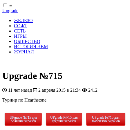
≡
Upgrade
ЖЕЛЕЗО
СОФТ
СЕТЬ
ИГРЫ
ОБЩЕСТВО
ИСТОРИЯ ЭВМ
ЖУРНАЛ
Upgrade №715
11 лет назад
2 апреля 2015 в 21:34
2412
Турнир по Hearthstone
UPgrade №715 для
UPgrade №715 для
UPgrade №715 для
больших экранов
средних экранов
маленьких экранов