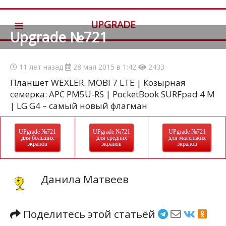
≡
UPGRADE
Upgrade №721
11 лет назад
28 мая 2015 в 1:42
2433
Планшет WEXLER. MOBI 7 LTE | Козырная
семерка: APC PM5U-RS | PocketBook SURFpad 4 M
| LG G4 – самый новый флагман
UPgrade №721
UPgrade №721
UPgrade №721
для больших
для средних
для маленьких
экранов
экранов
экранов
Данила Матвеев
Поделитесь этой статьёй