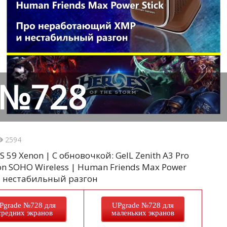
 №728
2594
59 Xenon | С обновочкой: GeIL Zenith A3 Pro
on SOHO Wireless | Human Friends Max Power
и нестабильный разгон
Pgrade №728 для
UPgrade №728 для
средних экранов
маленьких экранов