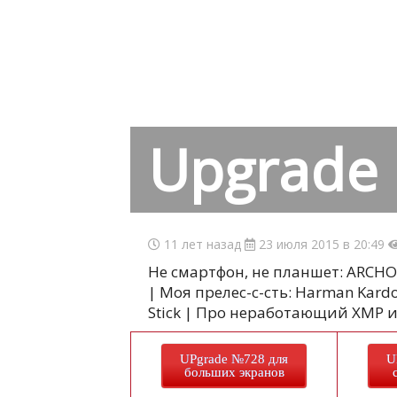
Upgrade
11 лет назад
23 июля 2015 в 20:49
Не смартфон, не планшет: ARCHOS 
| Моя прелес-с-сть: Harman Kard
Stick | Про неработающий XMP 
UPgrade №728 для
U
больших экранов