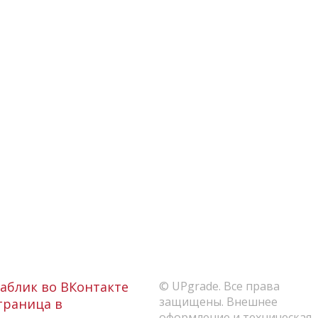
аблик во ВКонтакте
© UPgrade. Все права
защищены. Внешнее
раница в
оформление и техническая