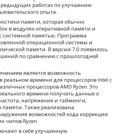
а предыдущих работах по улучшению
зовательского опыта.
ностики памяти, которая обычно
бок в модулях оперативной памяти и
 с системной памятью. Программа
ановленной операционной системы и
зической памяти. В версии 7.0 появилось
чшений по сравнению с прошлогодней
лнением является возможность
 реальном времени для процессоров Intel с
 различных процессоров AMD Ryzen. Это
реального времени получать данные о
 частота, напряжение и тайминги,
а памяти. Также реализована
наружения возможностей кода коррекции
ях чипов Ryzen.
ючают в себя улучшенную