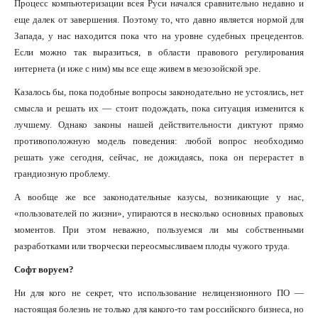
Процесс компьютеризации всея Руси начался сравнительно недавно и
еще далек от завершения. Поэтому то, что давно является нормой для
Запада, у нас находится пока что на уровне судебных прецедентов.
Если можно так выразиться, в области правового регулирования
интернета (и иже с ним) мы все еще живем в мезозойской эре.
Казалось бы, пока подобные вопросы законодательно не устоялись, нет
смысла и решать их — стоит подождать, пока ситуация изменится к
лучшему. Однако законы нашей действительности диктуют прямо
противоположную модель поведения: любой вопрос необходимо
решать уже сегодня, сейчас, не дожидаясь, пока он перерастет в
грандиозную проблему.
А вообще же все законодательные казусы, возникающие у нас,
«пользователей по жизни», упираются в несколько основных правовых
моментов. При этом неважно, пользуемся ли мы собственными
разработками или творчески переосмысливаем плоды чужого труда.
Софт воруем?
Ни для кого не секрет, что использование нелицензионного ПО —
настоящая болезнь не только для какого-то там российского бизнеса, но