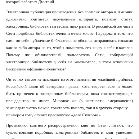
которой работает Дмитрий.
Электронная публикация произведения без согласия автора в Америке
однозначно считается нарушением копирайта, поэтому статус
электронных библиотек там весьма мало развит. В российской же части
Сети подобных библиотек очень и очень много. Парадокс в том, что
сами по себе публичные библиотеки не обязаны испрашивать согласия
какого-либо автора на то, чтобы поместить его книгу к себе в каталог.
Почему же обыкновенный пользователь Сети, собирающий
электронную библиотеку у себя на компьютере, в этом отношении
бесправнее оффлайн-библиотеки?
Он точно так же не извлекает из этого занятия ни малейшей прибыли.
Российский закон об авторских правах, хотя теоретически и может
быть применен к электронным библиотекам, пока соответствующих
прецедентов не имеет. Мировое же (в частности, американское)
законодательство можно трактовать как в ту, так и в другую сторону —
примером тому служит пресловутое «дело Склярова».
Противники платного распространения книг по Сети считают, что
существование подобных электронных библиотек и книг ущемляет