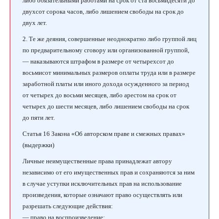
либо обязательными работами на срок от ста восьмидесяти до
двухсот сорока часов, либо лишением свободы на срок до
двух лет.
2. Те же деяния, совершенные неоднократно либо группой лиц
по предварительному сговору или организованной группой,
— наказываются штрафом в размере от четырехсот до
восьмисот минимальных размеров оплаты труда или в размере
заработной платы или иного дохода осужденного за период
от четырех до восьми месяцев, либо арестом на срок от
четырех до шести месяцев, либо лишением свободы на срок
до пяти лет.
Статья 16 Закона «Об авторском праве и смежных правах»
(выдержки)
Личные неимущественные права принадлежат автору
независимо от его имущественных прав и сохраняются за ним
в случае уступки исключительных прав на использование
произведения, которые означают право осуществлять или
разрешать следующие действия:
— право на воспроизведение;