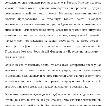
сожалению, еще слишком распространено в России. Именно поэтому
многие сталкиваются с данной законодательной проблемой, будучи
совершенно к ней не подготовлены. Например, возьмем типичный
случай: предположим, на страницах вашего сайта находятся
тематические статьи некоего автора, найденные вами в интернете и
снабженные иллюстративным материалом (фотографии или рисунки),
взятыми там же. Через день, месяц или год автор статей случайно
находит свои произведения на вашем ресурсе, то же самое делает и
автор фотографий — и оба они подают на вас в суд по статье 146
Уголовного Кодекса Российской Федерации «Нарушение авторских и
смежных прав».
Однако не стоит забывать о том, что объектами авторского права у нас
являются не только статьи и иллюстрации, но и музыкальные
композиции, базы данных и многое-многое другое, так что вероятность
использования какого-либо материала, защищенного Законом «Об
авторском праве и смежных правах» возрастает в десятки раз.
В данном случае (передача дела в суд) задача авторов сводится к тому,
чтобы доказать (а это не так уж сложно), что своими действиями вы
нанесли им крупный ущерб. Вы считаете, что эта ситуация далека от