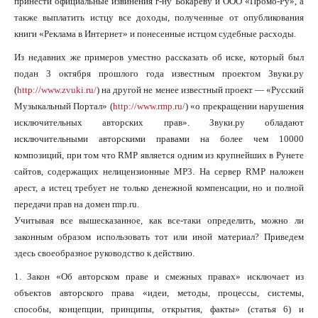
принести официальные извинения г-ну Бокареву и ООО «Промо-Ру», а
также выплатить истцу все доходы, полученные от опубликования
книги «Реклама в Интернет» и понесенные истцом судебные расходы.
Из недавних же примеров уместно рассказать об иске, который был
подан 3 октября прошлого года известным проектом Звуки.ру
(
http://www.zvuki.ru/
) на другой не менее известный проект — «Русский
Музыкальный Портал» (
http://www.rmp.ru/
) «о прекращении нарушения
исключительных авторских прав». Звуки.ру обладают
исключительными авторскими правами на более чем 10000
композиций, при том что RMP является одним из крупнейших в Рунете
сайтов, содержащих нелицензионные MP3. На сервер RMP наложен
арест, а истец требует не только денежной компенсации, но и полной
передачи прав на домен rmp.ru.
Учитывая все вышесказанное, как все-таки определить, можно ли
законным образом использовать тот или иной материал? Приведем
здесь своеобразное руководство к действию.
1. Закон «Об авторском праве и смежных правах» исключает из
объектов авторского права «идеи, методы, процессы, системы,
способы, концепции, принципы, открытия, факты» (статья 6) и