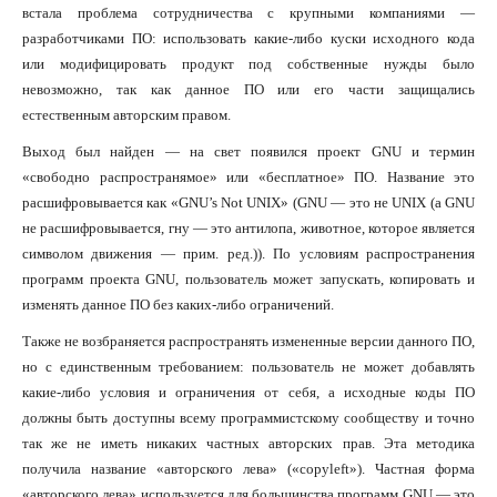
встала проблема сотрудничества с крупными компаниями —
разработчиками ПО: использовать какие-либо куски исходного кода
или модифицировать продукт под собственные нужды было
невозможно, так как данное ПО или его части защищались
естественным авторским правом.
Выход был найден — на свет появился проект GNU и термин
«свободно распространямое» или «бесплатное» ПО. Название это
расшифровывается как «GNU’s Not UNIX» (GNU — это не UNIX (а GNU
не расшифровывается, гну — это антилопа, животное, которое является
символом движения — прим. ред.)). По условиям распространения
программ проекта GNU, пользователь может запускать, копировать и
изменять данное ПО без каких-либо ограничений.
Также не возбраняется распространять измененные версии данного ПО,
но с единственным требованием: пользователь не может добавлять
какие-либо условия и ограничения от себя, а исходные коды ПО
должны быть доступны всему программистскому сообществу и точно
так же не иметь никаких частных авторских прав. Эта методика
получила название «авторского лева» («copyleft»). Частная форма
«авторского лева» используется для большинства программ GNU — это