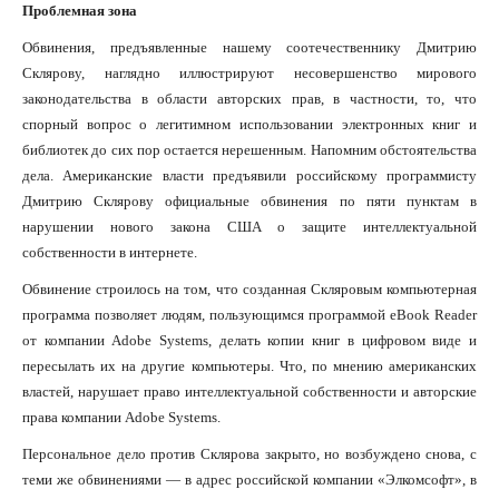
Проблемная зона
Обвинения, предъявленные нашему соотечественнику Дмитрию
Склярову, наглядно иллюстрируют несовершенство мирового
законодательства в области авторских прав, в частности, то, что
спорный вопрос о легитимном использовании электронных книг и
библиотек до сих пор остается нерешенным. Напомним обстоятельства
дела. Американские власти предъявили российскому программисту
Дмитрию Склярову официальные обвинения по пяти пунктам в
нарушении нового закона США о защите интеллектуальной
собственности в интернете.
Обвинение строилось на том, что созданная Скляровым компьютерная
программа позволяет людям, пользующимся программой eBook Reader
от компании Adobe Systems, делать копии книг в цифровом виде и
пересылать их на другие компьютеры. Что, по мнению американских
властей, нарушает право интеллектуальной собственности и авторские
права компании Adobe Systems.
Персональное дело против Склярова закрыто, но возбуждено снова, с
теми же обвинениями — в адрес российской компании «Элкомсофт», в