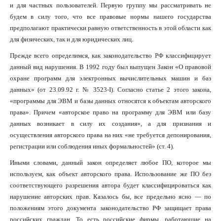
и для частных пользователей. Первую группу мы рассматривать не
будем в силу того, что все правовые нормы нашего государства
предполагают практически равную ответственность в этой области как
для физических, так и для юридических лиц.
Прежде всего определимся, как законодательство РФ классифицирует
данный вид нарушения. В 1992 году был выпущен Закон «О правовой
охране программ для электронных вычислительных машин и баз
данных» (от 23.09.92 г. № 3523-I). Согласно статье 2 этого закона,
«программы для ЭВМ и базы данных относятся к объектам авторского
права». Причем «авторское право на программу для ЭВМ или базу
данных возникает в силу их создания», а для признания и
осуществления авторского права на них «не требуется депонирования,
регистрации или соблюдения иных формальностей» (ст. 4).
Иными словами, данный закон определяет любое ПО, которое мы
используем, как объект авторского права. Использование же ПО без
соответствующего разрешения автора будет классифицироваться как
нарушение авторских прав. Казалось бы, все предельно ясно — по
положениям этого документа законодательство РФ защищает права
российских граждан. То есть российские фирмы, работающие на