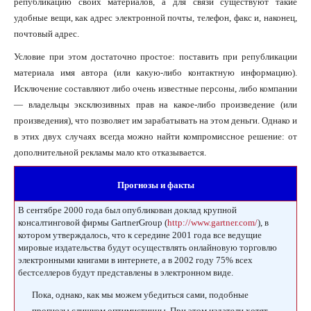
републикацию своих материалов, а для связи существуют такие
удобные вещи, как адрес электронной почты, телефон, факс и, наконец,
почтовый адрес.
Условие при этом достаточно простое: поставить при републикации
материала имя автора (или какую-либо контактную информацию).
Исключение составляют либо очень известные персоны, либо компании
— владельцы эксклюзивных прав на какое-либо произведение (или
произведения), что позволяет им зарабатывать на этом деньги. Однако и
в этих двух случаях всегда можно найти компромиссное решение: от
дополнительной рекламы мало кто отказывается.
Прогнозы и факты
В сентябре 2000 года был опубликован доклад крупной
консалтинговой фирмы GartnerGroup (
http://www.gartner.com/
), в
котором утверждалось, что к середине 2001 года все ведущие
мировые издательства будут осуществлять онлайновую торговлю
электронными книгами в интернете, а в 2002 году 75% всех
бестселлеров будут представлены в электронном виде.
Пока, однако, как мы можем убедиться сами, подобные
прогнозы слишком оптимистичны. При этом издатели хотят,