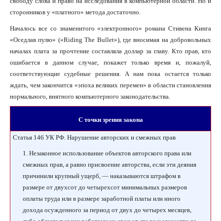
свободу слова и право на исследования в компьютерной области. Но и
сторонников у «платного» метода достаточно.
Началось все со знаменитого «электронного» романа Стивена Кинга
«Оседлав пулю» («Riding The Bullet»), где вносимая на добровольных
началах плата за прочтение составляла доллар за главу. Кто прав, кто
ошибается в данном случае, покажет только время и, пожалуй,
соответствующие судебные решения. А нам пока остается только
ждать, чем закончится «эпоха великих перемен» в области становления
нормального, внятного компьютерного законодательства.
С точки зрения закона
Статья 146 УК РФ. Нарушение авторских и смежных прав
1. Незаконное использование объектов авторского права или
смежных прав, а равно присвоение авторства, если эти деяния
причинили крупный ущерб, — наказываются штрафом в
размере от двухсот до четырехсот минимальных размеров
оплаты труда или в размере заработной платы или иного
дохода осужденного за период от двух до четырех месяцев,