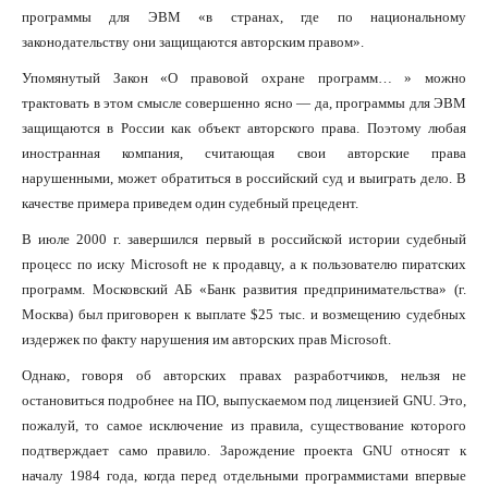
программы для ЭВМ «в странах, где по национальному
законодательству они защищаются авторским правом».
Упомянутый Закон «О правовой охране программ… » можно
трактовать в этом смысле совершенно ясно — да, программы для ЭВМ
защищаются в России как объект авторского права. Поэтому любая
иностранная компания, считающая свои авторские права
нарушенными, может обратиться в российский суд и выиграть дело. В
качестве примера приведем один судебный прецедент.
В июле 2000 г. завершился первый в российской истории судебный
процесс по иску Microsoft не к продавцу, а к пользователю пиратских
программ. Московский АБ «Банк развития предпринимательства» (г.
Москва) был приговорен к выплате $25 тыс. и возмещению судебных
издержек по факту нарушения им авторских прав Microsoft.
Однако, говоря об авторских правах разработчиков, нельзя не
остановиться подробнее на ПО, выпускаемом под лицензией GNU. Это,
пожалуй, то самое исключение из правила, существование которого
подтверждает само правило. Зарождение проекта GNU относят к
началу 1984 года, когда перед отдельными программистами впервые