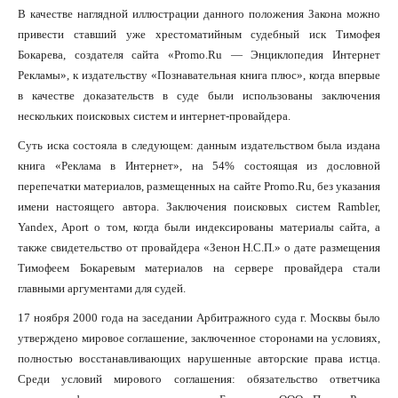
В качестве наглядной иллюстрации данного положения Закона можно
привести ставший уже хрестоматийным судебный иск Тимофея
Бокарева, создателя сайта «Promo.Ru — Энциклопедия Интернет
Рекламы», к издательству «Познавательная книга плюс», когда впервые
в качестве доказательств в суде были использованы заключения
нескольких поисковых систем и интернет-провайдера.
Суть иска состояла в следующем: данным издательством была издана
книга «Реклама в Интернет», на 54% состоящая из дословной
перепечатки материалов, размещенных на сайте Promo.Ru, без указания
имени настоящего автора. Заключения поисковых систем Rambler,
Yandex, Aport о том, когда были индексированы материалы сайта, а
также свидетельство от провайдера «Зенон Н.С.П.» о дате размещения
Тимофеем Бокаревым материалов на сервере провайдера стали
главными аргументами для судей.
17 ноября 2000 года на заседании Арбитражного суда г. Москвы было
утверждено мировое соглашение, заключенное сторонами на условиях,
полностью восстанавливающих нарушенные авторские права истца.
Среди условий мирового соглашения: обязательство ответчика