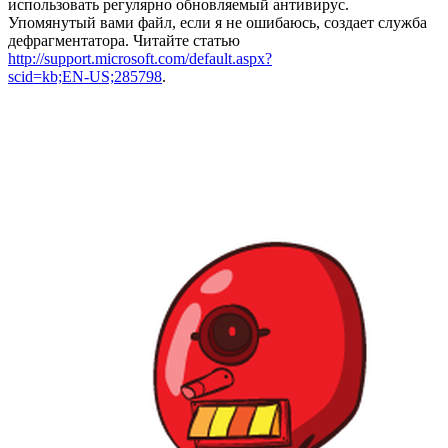
использовать регулярно обновляемый антивирус.
Упомянутый вами файл, если я не ошибаюсь, создает служба
дефрагментатора. Читайте статью
http://support.microsoft.com/default.aspx?
scid=kb;EN-US;285798
.