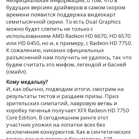
неофициальная информация, о том, что в
будущих версиях драйверов в самом скором
времени появится поддержка видеокарт
семитысячной серии. То есть Dual Graphics
можно будет слепить не только с
использованием AMD Radeon HD 6670, HD 6570
или HD 6450, но и, к примеру, с Radeon HD 7750.
К сожалению, никаких официальных
разъяснений нам получить не удалось, так что
будем считать это мифом, легендой и басней
(смайл).
Кому медальку?
И, как обычно, подводим итоги, смотрим на
результаты тестов и раздаем призы. Приз
зрительских симпатий, лавровую ветвь и
коробку печенья получает XFX Radeon HD 7750
Core Edition. В сегодняшнем ринге этот
участник уложил на лопатки всех без
исключения конкурентов. Как в синтетических
тестах, так и в игровых бенчмарках. 128