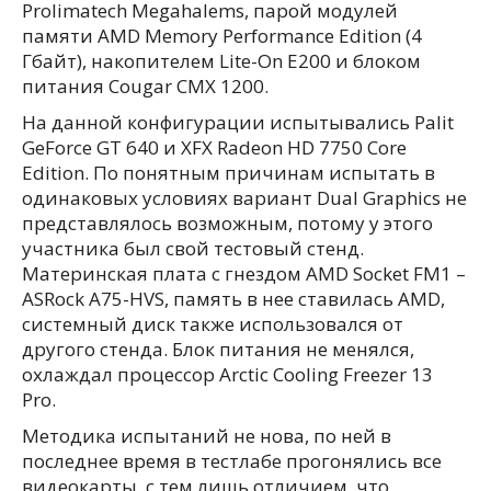
Prolimatech Megahalems, парой модулей
памяти AMD Memory Performance Edition (4
Гбайт), накопителем Lite-On E200 и блоком
питания Cougar CMX 1200.
На данной конфигурации испытывались Palit
GeForce GT 640 и XFX Radeon HD 7750 Core
Edition. По понятным причинам испытать в
одинаковых условиях вариант Dual Graphics не
представлялось возможным, потому у этого
участника был свой тестовый стенд.
Материнская плата с гнездом AMD Socket FM1 –
ASRock A75-HVS, память в нее ставилась AMD,
системный диск также использовался от
другого стенда. Блок питания не менялся,
охлаждал процессор Arctic Cooling Freezer 13
Pro.
Методика испытаний не нова, по ней в
последнее время в тестлабе прогонялись все
видеокарты, с тем лишь отличием, что