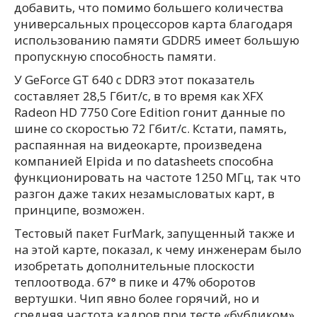
добавить, что помимо большего количества
универсальных процессоров карта благодаря
использованию памяти GDDR5 имеет большую
пропускную способность памяти.
У GeForce GT 640 с DDR3 этот показатель
составляет 28,5 Гбит/с, в то время как XFX
Radeon HD 7750 Core Edition гонит данные по
шине со скоростью 72 Гбит/с. Кстати, память,
распаянная на видеокарте, произведена
компанией Elpida и по datasheets способна
функционировать на частоте 1250 МГц, так что
разгон даже таких незамысловатых карт, в
принципе, возможен.
Тестовый пакет FurMark, запущенный также и
на этой карте, показал, к чему инженерам было
изобретать дополнительные плоскости
теплоотвода. 67° в пике и 47% оборотов
вертушки. Чип явно более горячий, но и
средняя частота кадров при тесте «бубликом»