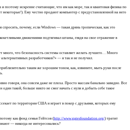
 и поэтому искренне считающие, что им как море, так и квантовая физика по
ют некоторые!). Ему честно продают компьютер с предустановленной на него
я спросить, почему, если Windows — такая дрянь тропическая, как это
 кокетливыми движениями подтягивал штаны, глядя на свое отражение в
жрет много, что безопасность системы оставляет желать лучшего… Много
т альтернативных разработчиков?» — я так и не получил.
й приблизительно таким же хорошим тоном, как, извините, мыть руки после
ь.
вно говоря, она совсем даже не плоха. Просто массам банально завидно. Все
он один такой, больше никто не смог начать с нуля и добыть себе такое
ассекает по территории США и играет в покер с друзьями, которых ему
потому как фонд семьи Гейтсов (
http://www.gatesfoundation.org/
) тратит
е знают — никогда не интересовались?