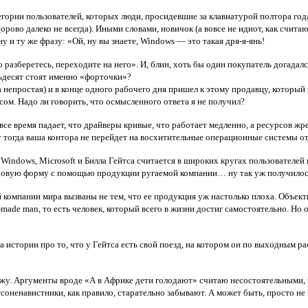
гории пользователей, которых люди, просидевшие за клавиатурой полтора года
ово далеко не всегда). Иными словами, новичок (а вовсе не идиот, как счита
и ту же фразу: «Ой, ну вы знаете, Windows — это такая дря-я-янь!
 разберетесь, переходите на него». И, блин, хоть бы один покупатель догадалс
ьдесят стоят именно «форточки»?
а непростая) и в конце одного рабочего дня пришел к этому продавцу, который
сом. Надо ли говорить, что осмысленного ответа я не получил?
 все время падает, что драйверы кривые, что работает медленно, а ресурсов 
му тогда ваша контора не перейдет на восхитительные операционные системы о
ь Windows, Microsoft и Билла Гейтса считается в широких кругах пользователе
ифровую форму с помощью продукции ругаемой компании… ну так уж получилос
компании мира вызваны не тем, что ее продукция уж настолько плоха. Объекти
f-made man, то есть человек, который всего в жизни достиг самостоятельно. Но 
а истории про то, что у Гейтса есть свой поезд, на котором он по выходным р
 вижу. Аргументы вроде «А в Африке дети голодают» считаю несостоятельными, 
йтсоненавистники, как правило, старательно забывают. А может быть, просто н