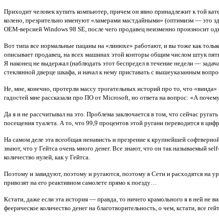
Приходит человек купить компьютер, причем он явно принадлежит к той кате
колено, презрительно именуют «ламерами мастдайными» (оптимизм — это здор
OEM-версией Windows 98 SE, после чего продавец неизменно произносит одну 
Вот типа все нормальные пацаны на «линюхе» работают, и вы тоже как только
описывает продавец, на всех машинах этой конторы общим числом штук пят
Я наконец не выдержал (наблюдать этот беспредел в течение недели — задач
стеклянной дверце шкафа, и начал к нему приставать с вышеуказанным вопро
Не, мне, конечно, протерли массу трогательных историй про то, что «винда»
гадостей мне рассказали про ПО от Microsoft, но ответа на вопрос: «А поче
Да я и не рассчитывал на это. Проблема заключается в том, что сейчас ругат
посещения туалета. А то, что 99,9 процентов этой ругани переводится в ц
На самом деле эта всеобщая ненависть и презрение к крупнейшей софтверной 
знают, что у Гейтса очень много денег. Все знают, что он так называемый sel
количество нулей, как у Гейтса.
Поэтому и завидуют, поэтому и ругаются, поэтому в Сети и расходятся на ур
привозят на его реактивном самолете прямо к поезду…
Кстати, даже если эта история — правда, то ничего крамольного я в ней не
феерическое количество денег на благотворительность, о чем, кстати, все ге