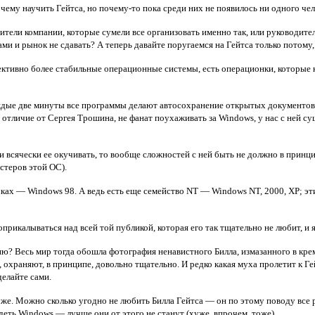
и чему научить Гейтса, но почему-то пока среди них не появилось ни одного че
дители компании, которые сумели все организовать именно так, или руководите
и и рынок не сдавать? А теперь давайте поругаемся на Гейтса только потому, 
ъективно более стабильные операционные системы, есть операционки, которые 
аждые две минуты все программы делают автосохранение открытых документов, 
 отличие от Сергея Трошина, не фанат поухаживать за Windows, у нас с ней с
и всячески ее окучивать, то вообще сложностей с ней быть не должно в принцип
стеров этой ОС).
ах — Windows 98. А ведь есть еще семейство NT — Windows NT, 2000, XP; эти 
оприкалываться над всей той публикой, которая его так тщательно не любит, 
? Весь мир тогда обошла фотография ненавистного Билла, измазанного в крем
 охраняют, в принципе, довольно тщательно. И редко какая муха пролетит к Ге
елайте сами.
же. Можно сколько угодно не любить Билла Гейтса — он по этому поводу все р
еть Windows — лучше они от этого не станут (хуже, впрочем, тоже).