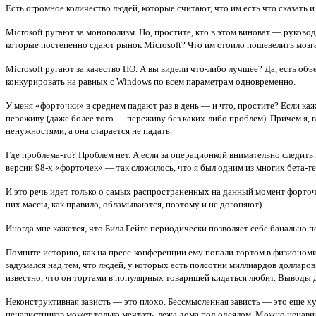
Есть огромное количество людей, которые считают, что им есть что сказать 
Microsoft ругают за монополизм. Но, простите, кто в этом виноват — руково
которые постепенно сдают рынок Microsoft? Что им стоило пошевелить мозгам
Microsoft ругают за качество ПО. А вы видели что-либо лучшее? Да, есть об
конкурировать на равных с Windows по всем параметрам одновременно.
У меня «форточки» в среднем падают раз в день — и что, простите? Если к
переживу (даже более того — переживу без каких-либо проблем). Причем я, в
ненужностями, а она старается не падать.
Где проблема-то? Проблем нет. А если за операционкой внимательно следить 
версии 98-х «форточек» — так сложилось, что я был одним из многих бета-те
И это речь идет только о самых распространенных на данный момент форточк
них массы, как правило, обламываются, поэтому и не догоняют).
Иногда мне кажется, что Билл Гейтс периодически позволяет себе банально п
Помните историю, как на пресс-конференции ему попали тортом в физиономию
задумался над тем, что людей, у которых есть полсотни миллиардов долларов,
известно, что он тортами в популярных товарищей кидаться любит. Выводы д
Неконструктивная зависть — это плохо. Бессмысленная зависть — это еще ху
ненавистников может только мечтать, лежа дома под одеялом. Можно ненавид