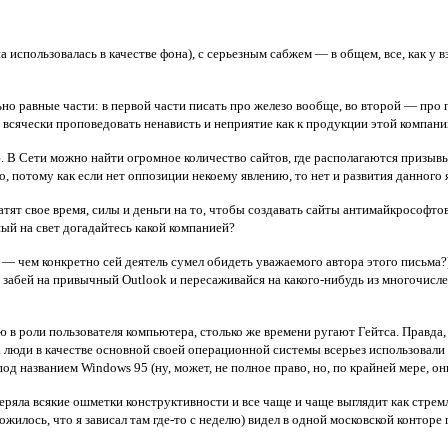
 использовалась в качестве фона), с серьезным сабжем — в общем, все, как у 
ьно равные части: в первой части писать про железо вообще, во второй — про
е всячески проповедовать ненависть и неприятие как к продукции этой компани
ю. В Сети можно найти огромное количество сайтов, где располагаются призы
, потому как если нет оппозиции некоему явлению, то нет и развития данного 
ратят свое время, силы и деньги на то, чтобы создавать сайты антимайкрософ
нный на свет догадайтесь какой компанией?
 — чем конкретно сей деятель сумел обидеть уважаемого автора этого письма?
 забей на привычный Outlook и пересаживайся на какого-нибудь из многочисл
 в роли пользователя компьютера, столько же времени ругают Гейтса. Правда, 
а люди в качестве основной своей операционной системы всерьез использовали
од названием Windows 95 (ну, может, не полное право, но, по крайней мере, о
ряла всякие ошметки конструктивности и все чаще и чаще выглядит как стрем
ложилось, что я зависал там где-то с неделю) видел в одной московской конт