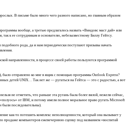
взрослых. В письме было много чего разного написано, но главным образом
 программы вообще, а третью предлагалось назвать «Виндовс маст дай» или
и, так к ее сотрудникам и основателю, небезызвестному Биллу Гейтсу.
вы подобного рода, да и нам периодически поступают призывы начать
явления.
товской направленности, в процессе своей работы пользуются программой
), было отправлено ко мне в ящик с помощью программы Outlook Express?
енных детей UNIX… Так нет же — ругаться на Гейтса — это с радостью, а вот
нельзя не отметить, что раньше эта ругань была более вялой, нежели сейчас,
 «полуось» от IBM, и потому имели полное моральное право ругать Microsoft
ни были последовательны).
ление как-то потешить комплекс неполноценности, который она вызывает у
оре по продаже компьютеров ежевечернюю сценку под названием «воспитай