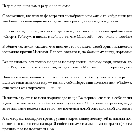
Недавно пришло нам в редакцию письмо.
С вложением, где лежала фотография с изображением какой-то чебурашки (она
там были рекомендации по кардинальной реструктуризации журнала.
Если вкратце, то предлагалось поделить журнал на три большие приблизител
«Смерть Гейтсу», и писать в ней про то, что Microsoft — это плохо, и вообщ
В общем-то, нельзя сказать, что письмо это поражало своей оригинальность
компанию против Microsoft. Все это здорово и, по большому счету, нормально
Все правильно, вот только я одного не могу понять: почему люди, которые т
FrontPage, которая, как известно, входит в пакет Microsoft Office, произведе
Почему письмо, полное черной ненависти лично к Гейтсу (мне вот интересно
Если хочешь изменить мир — начни с себя. Перестань пользоваться Windows,
отказаться от «форточек» — ни-ни.
Написать эту статью меня подвили две вещи. Во-первых, сколько я себя помню
и даже в какой-то степени более конструктивной. Я еще помню времена, когд
за те или иные недостатки ее по тем временам новой операционной системы п
А во-вторых, последнее время ругань в адрес вышеупомянутой компании поте
огромного количества народа. Я собственными глазами и многократно (так с
правильного пользователя ПК».