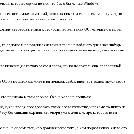
ловека, которые сделал нечто, что было бы лучше Windows.
ли всех остальных компаний, которых никто за монополизм не ругает, но
что он опять оказался сообразительнее всех.
крайне нетребовательны к ресурсам, но нет таких ОС, которые бы могли
то однократное падение системы в течение рабочего дня я как-нибудь
уществует простая договоренность: я стараюсь ее не перегружать всякими
е никаких (я отвечаю за свои слова, как пользователь еще пререлизной
ОС на порядок сложнее и на порядок стабильнее (вот только врубиться в
и я его понимаю в этом порыве. Очень хорошо понимаю.
е, куча народу порадовалась этому обстоятельству, и почему-то никто не
йтсу без санкции охраны, не говоря уже о деятеле, про которого всем
авно не обломается, ибо добился всего того, о чем подавляющее число его