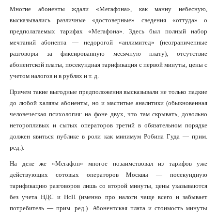
Многие абоненты ждали «Мегафона», как манну небесную,
высказывались различные «достоверные» сведения «оттуда» о
предполагаемых тарифах «Мегафона». Здесь был полный набор
мечтаний абонента — недорогой «анлимитед» (неограниченные
разговоры за фиксированную месячную плату), отсутствие
абонентской платы, посекундная тарификация с первой минуты, цены с
учетом налогов и в рублях и т. д.
Причем такие выгодные предположения высказывали не только падкие
до любой халявы абоненты, но и маститые аналитики (обыкновенная
человеческая психология: на фоне двух, что там скрывать, довольно
неторопливых и сытых операторов третий в обязательном порядке
должен явиться публике в роли как минимум Робина Гуда — прим.
ред.).
На деле же «Мегафон» многое позаимствовал из тарифов уже
действующих сотовых операторов Москвы — посекундную
тарификацию разговоров лишь со второй минуты, цены указываются
без учета НДС и НсП (именно про налоги чаще всего и забывает
потребитель — прим. ред.). Абонентская плата и стоимость минуты