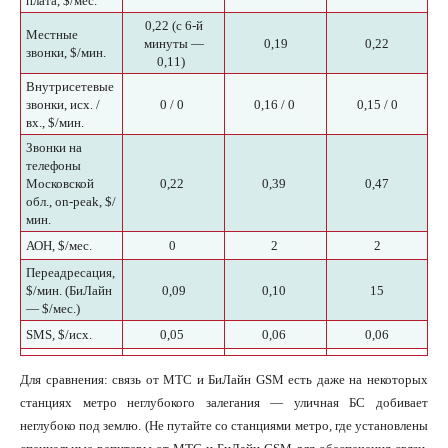
плата, $/мес.
0,22 (с 6-й
Местные
минуты —
0,19
0,22
звонки, $/мин.
0,11)
Внутрисетевые
звонки, исх. /
0 / 0
0,16 / 0
0,15 / 0
вх., $/мин.
Звонки на
телефоны
Московской
0,22
0,39
0,47
обл., on-peak, $/
мин.
АОН, $/мес.
0
2
2
Переадресация,
$/мин. (БиЛайн
0,09
0,10
15
— $/мес.)
SMS, $/исх.
0,05
0,06
0,06
Для сравнения: связь от МТС и БиЛайн GSM есть даже на некоторых
станциях метро неглубокого залегания — уличная БС добивает
неглубоко под землю. (Не путайте со станциями метро, где установлены