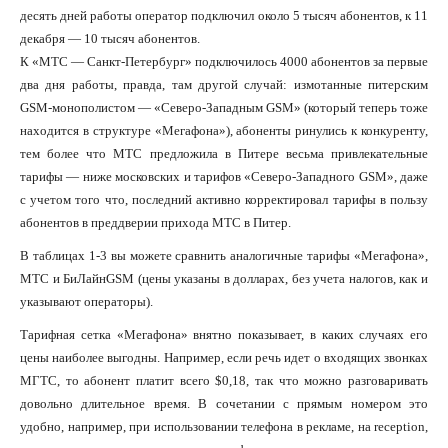
десять дней работы оператор подключил около 5 тысяч абонентов, к 11
декабря — 10 тысяч абонентов.
К «МТС — Санкт-Петербург» подключилось 4000 абонентов за первые
два дня работы, правда, там другой случай: измотанные питерским
GSM-монополистом — «Северо-Западным GSM» (который теперь тоже
находится в структуре «Мегафона»), абоненты ринулись к конкуренту,
тем более что МТС предложила в Питере весьма привлекательные
тарифы — ниже московских и тарифов «Северо-Западного GSM», даже
с учетом того что, последний активно корректировал тарифы в пользу
абонентов в преддверии прихода МТС в Питер.
В таблицах 1-3 вы можете сравнить аналогичные тарифы «Мегафона»,
МТС и БиЛайнGSM (цены указаны в долларах, без учета налогов, как и
указывают операторы).
Тарифная сетка «Мегафона» внятно показывает, в каких случаях его
цены наиболее выгодны. Например, если речь идет о входящих звонках
МГТС, то абонент платит всего $0,18, так что можно разговаривать
довольно длительное время. В сочетании с прямым номером это
удобно, например, при использовании телефона в рекламе, на reception,