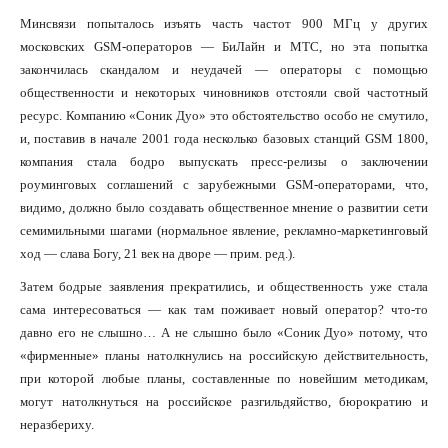
Минсвязи попыталось изъять часть частот 900 МГц у других
московских GSM-операторов — БиЛайн и МТС, но эта попытка
закончилась скандалом и неудачей — операторы с помощью
общественности и некоторых чиновников отстояли свой частотный
ресурс. Компанию «Соник Дуо» это обстоятельство особо не смутило,
и, поставив в начале 2001 года несколько базовых станций GSM 1800,
компания стала бодро выпускать пресс-релизы о заключении
роуминговых соглашений с зарубежными GSM-операторами, что,
видимо, должно было создавать общественное мнение о развитии сети
семимильными шагами (нормальное явление, рекламно-маркетинговый
ход — слава Богу, 21 век на дворе — прим. ред.).
Затем бодрые заявления прекратились, и общественность уже стала
сама интересоваться — как там поживает новый оператор? что-то
давно его не слышно… А не слышно было «Соник Дуо» потому, что
«фирменные» планы натолкнулись на российскую действительность,
при которой любые планы, составленные по новейшим методикам,
могут натолкнуться на российское разгильдяйство, бюрократию и
неразбериху.