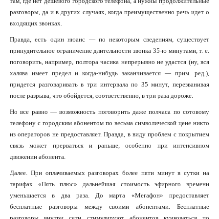
там, где нет дешевого городского телефона, а нужны продолжительные
разговоры, да и в других случаях, когда преимущественно речь идет о
входящих звонках.
Правда, есть один нюанс — по некоторым сведениям, существует
принудительное ограничение длительности звонка 35-ю минутами, т. е.
поговорить, например, полтора часика непрерывно не удастся (ну, вся
халява имеет предел и когда-нибудь заканчивается — прим. ред.),
придется разговаривать в три интервала по 35 минут, перезванивая
после разрыва, что обойдется, соответственно, в три раза дороже.
Но все равно — возможность поговорить даже полчаса по сотовому
телефону с городским абонентом по весьма символической цене никто
из операторов не предоставляет. Правда, в виду проблем с покрытием
связь может прерваться и раньше, особенно при интенсивном
движении абонента.
Далее. При оплачиваемых разговорах более пяти минут в сутки на
тарифах «Пять плюс» дальнейшая стоимость эфирного времени
уменьшается в два раза. До марта «Мегафон» предоставляет
бесплатные разговоры между своими абонентами. Бесплатные
разговоры внутри сети стимулируют абонентов кучковаться по