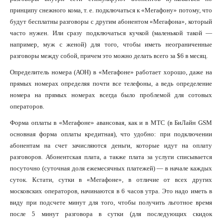
принципу снежного кома, т. е. подключаться к «Мегафону» потому, что
будут бесплатны разговоры с другим абонентом «Мегафона», который
часто нужен. Или сразу подключаться кучкой (маленькой такой —
например, муж с женой) для того, чтобы иметь неограниченные
разговоры между собой, причем это можно делать всего за $6 в месяц.
Определитель номера (АОН) в «Мегафоне» работает хорошо, даже на
прямых номерах определяя почти все телефоны, а ведь определение
номера на прямых номерах всегда было проблемой для сотовых
операторов.
Форма оплаты в «Мегафоне» авансовая, как и в МТС (в БиЛайн GSM
основная форма оплаты кредитная), что удобно: при подключении
абонентам на счет зачисляются деньги, которые идут на оплату
разговоров. Абонентская плата, а также плата за услуги списывается
посуточно (суточная доля ежемесячных платежей) — в начале каждых
суток. Кстати, сутки в «Мегафоне», в отличие от всех других
московских операторов, начинаются в 6 часов утра. Это надо иметь в
виду при подсчете минут для того, чтобы получить льготное время
после 5 минут разговора в сутки (для последующих скидок