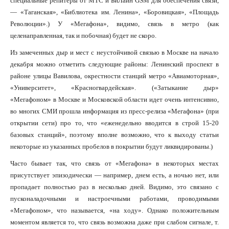
специальные репитеры от МТС и БиЛайн GSM для обеспечения связи,
— «Таганская», «Библиотека им. Ленина», «Боровицкая», «Площадь
Революции».) У «Мегафона», видимо, связь в метро (как
целенаправленная, так и побочная) будет не скоро.
Из замеченных дыр и мест с неустойчивой связью в Москве на начало
декабря можно отметить следующие районы: Ленинский проспект в
районе улицы Вавилова, окрестности станций метро «Авиамоторная»,
«Университет», «Красногвардейская». («Затыкание дыр»
«Мегафоном» в Москве и Московской области идет очень интенсивно,
во многих СМИ прошла информация из пресс-релиза «Мегафона» (при
открытии сети) про то, что «еженедельно вводится в строй 15-20
базовых станций», поэтому вполне возможно, что к выходу статьи
некоторые из указанных пробелов в покрытии будут ликвидированы.)
Часто бывает так, что связь от «Мегафона» в некоторых местах
присутствует эпизодически — например, днем есть, а ночью нет, или
пропадает полностью раз в несколько дней. Видимо, это связано с
пусконаладочными и настроечными работами, проводимыми
«Мегафоном», что называется, «на ходу». Однако положительным
моментом является то, что связь возможна даже при слабом сигнале, т.