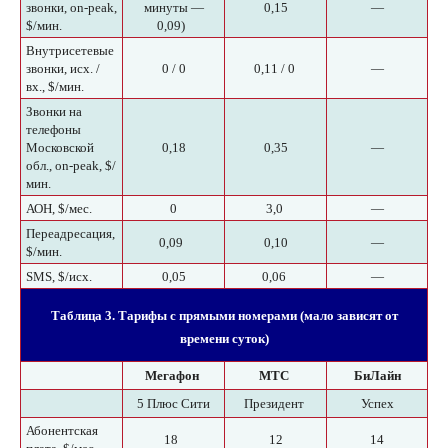
звонки, on-peak,
минуты —
0,15
—
$/мин.
0,09)
Внутрисетевые
звонки, исх. /
0 / 0
0,11 / 0
—
вх., $/мин.
Звонки на
телефоны
Московской
0,18
0,35
—
обл., on-peak, $/
мин.
АОН, $/мес.
0
3,0
—
Переадресация,
0,09
0,10
—
$/мин.
SMS, $/исх.
0,05
0,06
—
Таблица 3. Тарифы с прямыми номерами (мало зависят от
времени суток)
Мегафон
МТС
БиЛайн
5 Плюс Сити
Президент
Успех
Абонентская
18
12
14