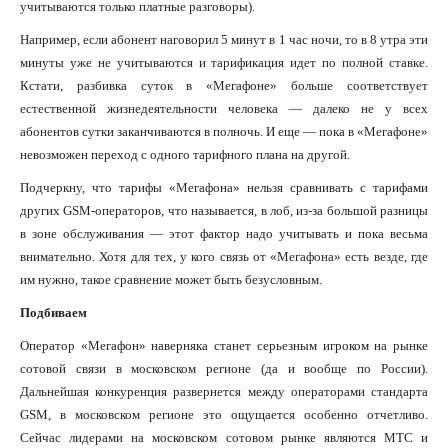
учитываются только платные разговоры).
Например, если абонент наговорил 5 минут в 1 час ночи, то в 8 утра эти
минуты уже не учитываются и тарификация идет по полной ставке.
Кстати, разбивка суток в «Мегафоне» больше соответствует
естественной жизнедеятельности человека — далеко не у всех
абонентов сутки заканчиваются в полночь. И еще — пока в «Мегафоне»
невозможен переход с одного тарифного плана на другой.
Подчеркну, что тарифы «Мегафона» нельзя сравнивать с тарифами
других GSM-операторов, что называется, в лоб, из-за большой разницы
в зоне обслуживания — этот фактор надо учитывать и пока весьма
внимательно. Хотя для тех, у кого связь от «Мегафона» есть везде, где
им нужно, такое сравнение может быть безусловным.
Подбиваем
Оператор «Мегафон» наверняка станет серьезным игроком на рынке
сотовой связи в московском регионе (да и вообще по России).
Дальнейшая конкуренция развернется между операторами стандарта
GSM, в московском регионе это ощущается особенно отчетливо.
Сейчас лидерами на московском сотовом рынке являются МТС и