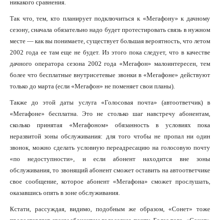
никакого сравнения.
Так что, тем, кто планирует подключиться к «Мегафону» к дачному
сезону, сначала обязательно надо будет протестировать связь в нужном
месте — как вы понимаете, существует большая вероятность, что летом
2002 года ее там еще не будет. Из этого пока следует, что в качестве
дачного оператора сезона 2002 года «Мегафон» малоинтересен, тем
более что бесплатные внутрисетевые звонки в «Мегафоне» действуют
только до марта (если «Мегафон» не поменяет свои планы).
Также до этой даты услуга «Голосовая почта» (автоответчик) в
«Мегафоне» бесплатна. Это не столько шаг навстречу абонентам,
сколько принятая «Мегафоном» обязанность в условиях пока
неразвитой зоны обслуживания: для того чтобы не пропал ни один
звонок, можно сделать условную переадресацию на голосовую почту
«по недоступности», и если абонент находится вне зоны
обслуживания, то звонящий абонент сможет оставить на автоответчике
свое сообщение, которое абонент «Мегафона» сможет прослушать,
оказавшись опять в зоне обслуживания.
Кстати, рассуждая, видимо, подобным же образом, «Сонет» тоже