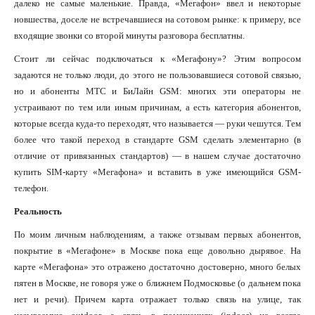
далеко не самые маленькие. Правда, «Мегафон» ввел и некоторые
новшества, доселе не встречавшиеся на сотовом рынке: к примеру, все
входящие звонки со второй минуты разговора бесплатны.
Стоит ли сейчас подключаться к «Мегафону»? Этим вопросом
задаются не только люди, до этого не пользовавшиеся сотовой связью,
но и абоненты МТС и БиЛайн GSM: многих эти операторы не
устраивают по тем или иным причинам, а есть категория абонентов,
которые всегда куда-то переходят, что называется — руки чешутся. Тем
более что такой переход в стандарте GSM сделать элементарно (в
отличие от привязанных стандартов) — в нашем случае достаточно
купить SIM-карту «Мегафона» и вставить в уже имеющийся GSM-
телефон.
Реальность
По моим личным наблюдениям, а также отзывам первых абонентов,
покрытие в «Мегафоне» в Москве пока еще довольно дырявое. На
карте «Мегафона» это отражено достаточно достоверно, много белых
пятен в Москве, не говоря уже о ближнем Подмосковье (о дальнем пока
нет и речи). Причем карта отражает только связь на улице, так