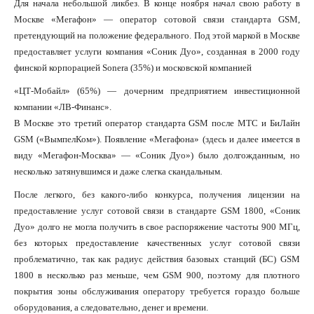
Для начала небольшой ликбез. В конце ноября начал свою работу в
Москве «Мегафон» — оператор сотовой связи стандарта GSM,
претендующий на положение федерального. Под этой маркой в Москве
предоставляет услуги компания «Соник Дуо», созданная в 2000 году
финской корпорацией Sonera (35%) и московской компанией
«ЦТ-Мобайл» (65%) — дочерним предприятием инвестиционной
компании «ЛВ-Финанс».
В Москве это третий оператор стандарта GSM после МТС и БиЛайн
GSM («ВымпелКом»). Появление «Мегафона» (здесь и далее имеется в
виду «Мегафон-Москва» — «Соник Дуо») было долгожданным, но
несколько затянувшимся и даже слегка скандальным.
После легкого, без какого-либо конкурса, получения лицензии на
предоставление услуг сотовой связи в стандарте GSM 1800, «Соник
Дуо» долго не могла получить в свое распоряжение частоты 900 МГц,
без которых предоставление качественных услуг сотовой связи
проблематично, так как радиус действия базовых станций (БС) GSM
1800 в несколько раз меньше, чем GSM 900, поэтому для плотного
покрытия зоны обслуживания оператору требуется гораздо больше
оборудования, а следовательно, денег и времени.