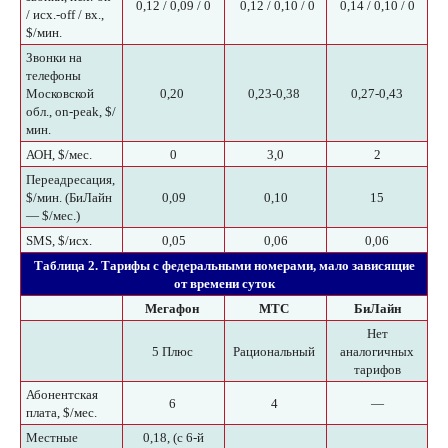
0,12 / 0,09 / 0
0,12 / 0,10 / 0
0,14 / 0,10 / 0
/ исх.-off / вх.,
$/мин.
Звонки на
телефоны
Московской
0,20
0,23-0,38
0,27-0,43
обл., on-peak, $/
мин.
АОН, $/мес.
0
3,0
2
Переадресация,
$/мин. (БиЛайн
0,09
0,10
15
— $/мес.)
SMS, $/исх.
0,05
0,06
0,06
Таблица 2. Тарифы с федеральными номерами, мало зависящие
от времени суток
Мегафон
МТС
БиЛайн
Нет
5 Плюс
Рациональный
аналогичных
тарифов
Абонентская
6
4
—
плата, $/мес.
Местные
0,18, (с 6-й