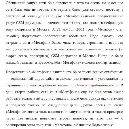
Обещанный запуск сети был перенесен с лета на осень, но и осенью
сеть была еще не готова, а отступать было уже странно, поэтому в
сентябре «Соник Дуо» (т. е. уже «Мегафон») начала предоставление
услуг GSM-роумерам — точнее, тем из них, кто попал в небольшую
зону покрытия в Москве. А 21 ноября 2001 года «Мегафон» стал
наконец подключать собственных абонентов. Надо сказать, что
открытие сети «Мегафон» было, мягко говоря, скромным, а ведь это
неординарное событие в сотовой жизни — появление третьего (и,
скорее всего, последнего) GSM-оператора в Москве. Нигде не было
никакой рекламы, а пресс-служба «Мегафона» молчала по-партизански.
Представление «Мегафона» в интернете было также весьма сумбурным
— официальный адрес сайта несколько раз менялся и устаканился на
странном (и слишком длинном) имени
http://www.megafonmoscow.ru/
. В
день старта работы сети сайт «Мегафона» еще не был готов, начав
работать только к вечеру и урывками, после чего рухнул окончательно
и поднялся только на следующий день. Долгое время на сайте
«Мегафона» висела только новость о запуске сети, и только примерно
через две недели появилась вторая новость, на этот раз — о
расширении зоны покрытия «Мегафона» в ближнем Подмосковье.