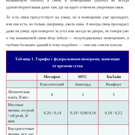
называемую outdoor, а связь в помещениях (indoor) не всегда
удовлетворительная даже там, где на карте отмечена уверенная связь.
То есть связь присутствует на улице, но в помещении уже пропадает,
или она есть, но только, например, около окна. А иногда связь пропадает
даже на улице при повороте за угол или заходе во дворы, не говоря уже
о так называемой связи deep indoor — полуподвальных помещениях, в
глубине больших зданий и тому подобное — там она совсем плохая.
Таблица 1. Тарифы с федеральными номерами, зависящие
от времени суток
Мегафон
МТС
БиЛайн
Классический
Авангард
Комфорт
Абонентская
4
3
5
плата, $/мес.
Местные
звонки, on-peak
0,20 / 0,14
0,18 / 0,08-0,16
0,18 / 0,12
/ off-peak, $/
мин.
Внутрисетевые
звонки, исх.-on