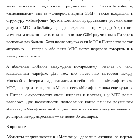
воспользоваться недорогим роумингом в Санкт-Петербурге,
«зацепившись» там за «Северо-Западный GSM», также входящий в
структуру «Мегафона» (ну, эта компания предоставляет роуминговые
услуги и МТС, и БиЛайну, правда, недешево — прим. ред.). А до этого
момента москвичи платили за пользование GSM-роумингом в Питере в
несколько раз больше. Хотя после запуска сети МТС в Питере это не так
актуально — теперь и абоненты МТС могут недорого говорить и в
культурной столице.
А абоненты БиЛайна вынуждены по-прежнему платить по явно
завышенным тарифам. Для тех, кто постоянно мотается между
Москвой и Питером, надо сделать для себя выбор — «Мегафон» или
МТС, исходя из того, что в Москве сеть «Мегафона» пока еще куцая, а
в Питере и окрестностях очень широкая и плотная, а у МТС ровно
наоборот. Для возможности пользования национальным роумингом
абоненту «Мегафона» необходимо иметь на своем счету не менее 20
долларов, международным — не менее 35 долларов.
В процессе
Абоненты подключаются к «Мегафону» довольно активно: за первые