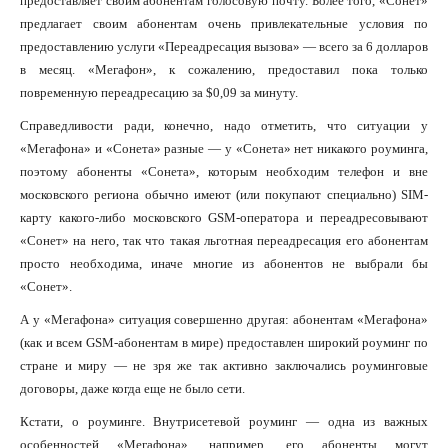
предоставляет своим абонентам голосовую почту. Более того, «Сонет»
предлагает своим абонентам очень привлекательные условия по
предоставлению услуги «Переадресация вызова» — всего за 6 долларов
в месяц. «Мегафон», к сожалению, предоставил пока только
повременную переадресацию за $0,09 за минуту.
Справедливости ради, конечно, надо отметить, что ситуации у
«Мегафона» и «Сонета» разные — у «Сонета» нет никакого роуминга,
поэтому абоненты «Сонета», которым необходим телефон и вне
московского региона обычно имеют (или покупают специально) SIM-
карту какого-либо московского GSM-оператора и переадресовывают
«Сонет» на него, так что такая льготная переадресация его абонентам
просто необходима, иначе многие из абонентов не выбрали бы
«Сонет».
А у «Мегафона» ситуация совершенно другая: абонентам «Мегафона»
(как и всем GSM-абонентам в мире) предоставлен широкий роуминг по
стране и миру — не зря же так активно заключались роуминговые
договоры, даже когда еще не было сети.
Кстати, о роуминге. Внутрисетевой роуминг — одна из важных
особенностей «Мегафона», например, его абоненты могут