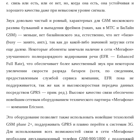
е. связь или есть, или ее нет, но, когда она есть, она устойчивая и
хорошего качества даже при невысоком уровне сигнала.
Звук довольно чистый и ровный, характерных для GSM московского
разлива бульканий и выпадения фреймов (таких, как в МТС и БиЛайн
GSM) — меньше, нет билайновского эха, естественно, что нет «бизи»
(busy — занято, англ.), так как до какой-либо значимой загрузки сети
еще далеко. Некоторые абоненты замечали наличие в сети «Мегафон»
улучшенного полноразрядного кодирования речи (EFR — Enhanced
Full Rate), что обеспечивает более качественный звук при некотором
увеличении скорости разряда батареи (хотя, по сведениям,
предоставленным службой сервиса компании, EFR пока не
поддерживается, так же как и высокоскоростная передача данных
посредством GPRS — прим. ред.). Высокое качество связи обеспечено
новейшим сетевым оборудованием технического партнера «Мегафона»
— компании Ericsson.
Это оборудование позволяет также использовать новейшие технологий
GSM phase 2+, поддерживать GPRS и плавно перейти к системам 3G.
Для использования всех возможностей связи в сети «Мегафона»
необходим двухдиапазонный телефон GSM-900/1800 с поддержкой