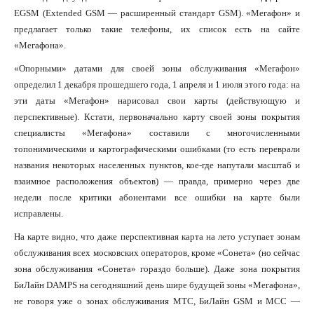
EGSM (Extended GSM — расширенный стандарт GSM). «Мегафон» и
предлагает только такие телефоны, их список есть на сайте
«Мегафона».
«Опорными» датами для своей зоны обслуживания «Мегафон»
определил 1 декабря прошедшего года, 1 апреля и 1 июля этого года: на
эти даты «Мегафон» нарисовал свои карты (действующую и
перспективные). Кстати, первоначально карту своей зоны покрытия
специалисты «Мегафона» составили с многочисленными
топонимическими и картографическими ошибками (то есть переврали
названия некоторых населенных пунктов, кое-где напутали масштаб и
взаимное расположения объектов) — правда, примерно через две
недели после критики абонентами все ошибки на карте были
исправлены.
На карте видно, что даже перспективная карта на лето уступает зонам
обслуживания всех московских операторов, кроме «Сонета» (но сейчас
зона обслуживания «Сонета» гораздо больше). Даже зона покрытия
БиЛайн DAMPS на сегодняшний день шире будущей зоны «Мегафона»,
не говоря уже о зонах обслуживания МТС, БиЛайн GSM и МСС —