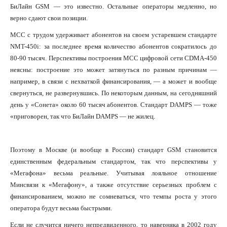
БиЛайн GSM — это известно. Остальные операторы медленно, но
верно сдают свои позиции.
МСС с трудом удерживает абонентов на своем устаревшем стандарте
NMT-450i: за последнее время количество абонентов сократилось до
80-90 тысяч. Перспективы построения МСС цифровой сети CDMA-450
неясны: построение это может затянуться по разным причинам —
например, в связи с нехваткой финансирования, — а может и вообще
свернуться, не развернувшись. По некоторым данным, на сегодняшний
день у «Сонета» около 60 тысяч абонентов. Стандарт DAMPS — тоже
«приговорен, так что БиЛайн DAMPS — не жилец.
Поэтому в Москве (и вообще в России) стандарт GSM становится
единственным федеральным стандартом, так что перспективы у
«Мегафона» весьма реальные. Учитывая лояльное отношение
Минсвязи к «Мегафону», а также отсутствие серьезных проблем с
финансированием, можно не сомневаться, что темпы роста у этого
оператора будут весьма быстрыми.
Если не случится ничего непредвиденного, то наверняка в 2002 году