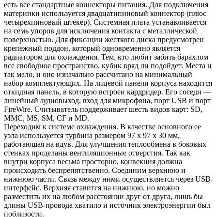
есть все стандартные коннекторы питания. Для подключения
материнки используется двадцатипиновый коннектор (плюс
четырехпиновый штекер). Системная плата устанавливается
на семь упоров для исключения контакта с металлической
поверхностью. Для фиксации жесткого диска предусмотрен
крепежный поддон, который одновременно является
радиатором для охлаждения. Тем, кто любит забить барахлом
все свободное пространство, кубик вряд ли подойдет. Места и
так мало, и оно изначально рассчитано на минимальный
набор комплектующих. На лицевой панели корпуса находится
откидная панель, в которую встроен кардридер. Его соседи —
линейный аудиовыход, вход для микрофона, порт USB и порт
FireWire. Считыватель поддерживает шесть видов карт: SD,
MMC, MS, SM, CF и MD.
Переходим к системе охлаждения. В качестве основного ее
узла используется турбина размером 97 х 97 х 30 мм,
работающая на вдув. Для улучшения теплообмена в боковых
стенках проделаны вентиляционные отверстия. Так как
внутри корпуса весьма просторно, конвекция должна
происходить беспрепятственно. Соединим верхнюю и
нижнюю части. Связь между ними осуществляется через USB-
интерфейс. Верхняя ставится на нижнюю, но можно
разместить их на любом расстоянии друг от друга, лишь бы
длины USB-провода хватило и источник электроэнергии был
поблизости.