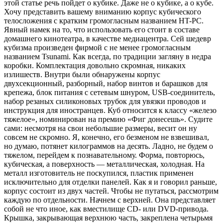
этой статье речь пойдет о кубике. Даже не о кубике, а о кубе.
Хочу представить вашему вниманию корпус кубического
телосложения с кратким громогласным названием HT-PC.
Явный намек на то, что использовать его стоит в составе
домашнего кинотеатра, в качестве медиацентра. Сей шедевр
кубизма произведен фирмой с не менее громогласным
названием Tsunami. Как всегда, по традиции загляну в недра
коробки. Комплектация довольно скромная, никаких
излишеств. Внутри были обнаружены корпус
двухсекционный, разборный, набор винтов и барашков для
крепежа, блок питания с сетевым шнуром, USB-соединитель,
набор резаных силиконовых трубок для увязки проводов и
инструкция для иностранцев. Куб относится к классу «железо
тяжелое», номинирован на премию «Фиг донесешь». Судите
сами: несмотря на свои небольшие размеры, весит он ну
совсем не скромно. Я, конечно, его безменом не взвешивал,
но думаю, потянет килограммов на десять. Ладно, не будем о
тяжелом, перейдем к познавательному. Форма, повторюсь,
кубическая, а поверхность — металлическая, холодная. На
металл изготовитель не поскупился, пластик применен
исключительно для отделки панелей. Как я и говорил раньше,
корпус состоит из двух частей. Чтобы не путаться, рассмотрим
каждую по отдельности. Начнем с верхней. Она представляет
собой не что иное, как вместилище CD- или DVD-привода.
Крышка, закрывающая верхнюю часть, закреплена четырьмя