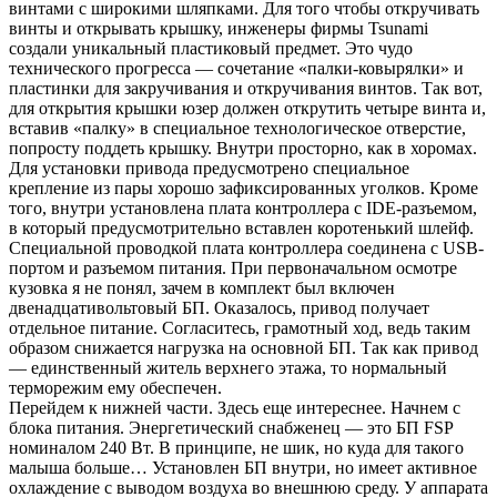
винтами с широкими шляпками. Для того чтобы откручивать
винты и открывать крышку, инженеры фирмы Tsunami
создали уникальный пластиковый предмет. Это чудо
технического прогресса — сочетание «палки-ковырялки» и
пластинки для закручивания и откручивания винтов. Так вот,
для открытия крышки юзер должен открутить четыре винта и,
вставив «палку» в специальное технологическое отверстие,
попросту поддеть крышку. Внутри просторно, как в хоромах.
Для установки привода предусмотрено специальное
крепление из пары хорошо зафиксированных уголков. Кроме
того, внутри установлена плата контроллера с IDE-разъемом,
в который предусмотрительно вставлен коротенький шлейф.
Специальной проводкой плата контроллера соединена с USB-
портом и разъемом питания. При первоначальном осмотре
кузовка я не понял, зачем в комплект был включен
двенадцативольтовый БП. Оказалось, привод получает
отдельное питание. Согласитесь, грамотный ход, ведь таким
образом снижается нагрузка на основной БП. Так как привод
— единственный житель верхнего этажа, то нормальный
терморежим ему обеспечен.
Перейдем к нижней части. Здесь еще интереснее. Начнем с
блока питания. Энергетический снабженец — это БП FSP
номиналом 240 Вт. В принципе, не шик, но куда для такого
малыша больше… Установлен БП внутри, но имеет активное
охлаждение с выводом воздуха во внешнюю среду. У аппарата