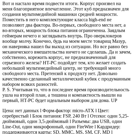
Вот и настало время подвести итоги. Корпус произвел на
меня благоприятное впечатление. Этот куб предназначен для
создания мультимедийной машинки средней мощности.
Поместить в него комплектующие класса high-end не
позволяют два фактора. Во-первых, свободного места нет, а
во-вторых, мощность блока питания ограниченна. Заядлым
геймерам нечего и заглядывать внутрь. Про оверклокеров
вообще молчу. Конечно, будь на моем месте товарищ Мазур,
он наверняка нашел бы выход из ситуации. Но все равно без
механического вмешательства ничего не сделаешь. Да и зачем,
собственно, корежить корпус, не предназначенный для
серьезного железа? HT-PC подойдет тем, кто желает создать
небольшой мультимедийный центр, не требующий много
свободного места. Претензий к продукту нет. Довольно
качественно сделанный металлический кубик с продуманным
набором всяких разностей.
P. S. Учитывая то, что в последнее время производительность
ушла на второй план, а тишина и компактность вышли на
первый, HT-PC будет идеальным выбором для дома. UP
Цена: нет данных l Форм-фактор: micro-ATX l Цвет:
серебристый l Блок питания: FSP, 240 Вт l Отсеки: один 5,25-
дюймовый, один 3,5-дюймовый l Разъемы: два USB, один
Line-Out, один микрофонный, один FireWire l Кардридер:
поддерживаются карты: SD, MMC, MS, SM, CF, MD l