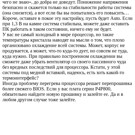
чего не знаю», до добра не доведут. Понижение напряжения
безопасно и скажется только на стабильности работы системы
(она снизится), а вот если бы вы попытались его повысить…
Короче, оставьте в покое эту настройку, пусть будет Auto. Если
при 1,3 В на камне система стабильна, можете даже оставить
ПК работать в таком состоянии, ничего ему не будет.
У вас не самый холодный в мире процессор, но такие
температуры кристалла наводят на мысли о том, что плохо
организовано охлаждение всей системы. Может, корпус не
продувается, а может, что-то куда-то дует, но совсем не туда,
куда нужно. При правильно построенном охлаждении вы
сможете даже убрать вентилятор со своего пассивного чуда
без вредных последствий для процессора. Кстати, у этой
системы под медной вставкой, надеюсь, есть хоть какой-то
термоинтерфейс?
Иногда проблему перегрева процессора решает перепрошивка
более свежего BIOS. Если у вас плата серии P4P800,
обязательно найдите новую прошивку и залейте ее. Да и в
любом другом случае тоже залейте.