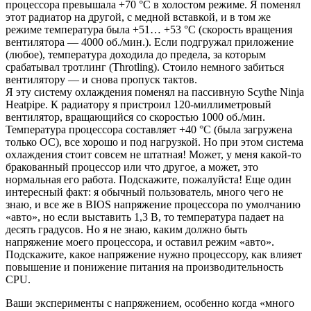
процессора превышала +70 °C в холостом режиме. Я поменял
этот радиатор на другой, с медной вставкой, и в том же
режиме температура была +51… +53 °C (скорость вращения
вентилятора — 4000 об./мин.). Если подгружал приложение
(любое), температура доходила до предела, за которым
срабатывал тротлинг (Throtling). Стоило немного забиться
вентилятору — и снова пропуск тактов.
Я эту систему охлаждения поменял на пассивную Scythe Ninja
Heatpipe. К радиатору я пристроил 120-миллиметровый
вентилятор, вращающийся со скоростью 1000 об./мин.
Температура процессора составляет +40 °C (была загружена
только ОС), все хорошо и под нагрузкой. Но при этом система
охлаждения стоит совсем не штатная! Может, у меня какой-то
бракованный процессор или что другое, а может, это
нормальная его работа. Подскажите, пожалуйста! Еще один
интересный факт: я обычный пользователь, много чего не
знаю, и все же в BIOS напряжение процессора по умолчанию
«авто», но если выставить 1,3 В, то температура падает на
десять градусов. Но я не знаю, каким должно быть
напряжение моего процессора, и оставил режим «авто».
Подскажите, какое напряжение нужно процессору, как влияет
повышение и понижение питания на производительность
CPU.
Ваши эксперименты с напряжением, особенно когда «много