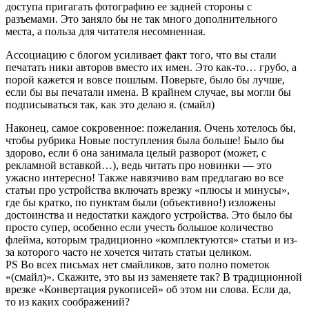
доступа пригагать фотографию ее задней стороны с
разъемами. Это заняло бы не так много дополнительного
места, а польза для читателя несомненная.
Ассоциацию с блогом усиливает факт того, что вы стали
печатать ники авторов вместо их имен. Это как-то… грубо, а
порой кажется и вовсе пошлым. Поверьте, было бы лучше,
если бы вы печатали имена. В крайнем случае, вы могли бы
подписываться так, как это делаю я. (смайл)
Наконец, самое сокровенное: пожелания. Очень хотелось бы,
чтобы рубрика Новые поступления была больше! Было бы
здорово, если б она занимала целый разворот (может, с
рекламной вставкой…), ведь читать про новинки — это
ужасно интересно! Также навязчиво вам предлагаю во все
статьи про устройства включать врезку «плюсы и минусы»,
где бы кратко, по пунктам были (объективно!) изложены
достоинства и недостатки каждого устройства. Это было бы
просто супер, особенно если учесть большое количество
флейма, которым традиционно «комплектуются» статьи и из-
за которого часто не хочется читать статьи целиком.
PS Во всех письмах нет смайликов, зато полно пометок
«(смайл)». Скажите, это вы из заменяете так? В традиционной
врезке «Конвертация рукописей» об этом ни слова. Если да,
то из каких соображений?