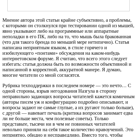
Мнение автора этой статьи крайне субъективно, а проблемы,
с которыми он столкнулся при тестировании одной из мышей,
явно указывают либо на программные или аппаратные
неполадки в его ПК, либо на то, что мышь была бракованная
(что для такого бренда по меньшей мере нетипично). Статья
написана неприятным языком, в стиле горячего и
изобилующего «понтами» обсуждения на каком-нибудь
интернетовском форуме. Я считаю, что всего этого следует
избегать: статья должна быть по возможности объективной и
написанной в корректной, аккуратной манере. Я думаю,
многие читатели со мной согласятся.
Рубрика техподдержки в последнем номере — это нечто… С
одной стороны, взрыв негодования Назгула в сторону
неправильно задающих вопросы читателей кажется комичным
(авторы писем уж и конфигурацию подробно описывают, и
вопросы задают не самые глупые, а их ругают только больше),
с другой — навевает печаль (критика вопросов занимает едва
ли не больше места, чем полезные советы). Только
представьте, тысячи ни в чем не повинных читателей
невольно приняли на себя такое количество нравоучений. Это
неприятно, обидно и несправедливо. Вместо того, чтобы