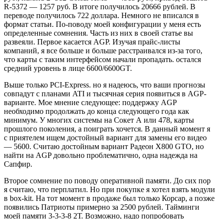
R-5372 — 1257 руб. В итоге получилось 20666 рублей. В
переводе получилось 722 доллара. Немного не вписался в
формат статьи. По-поводу моей конфигурации у меня есть
определенные сомнения. Часть из них в своей статье вы
развеяли. Первое касается AGP. Изучая прайс-листы
компаний, я все больше и больше расстраивался из-за того,
что карты с таким интерфейсом начали пропадать. остался
средний уровень в лице 6600/6600GT.
Выше только PCI-Express. но я надеюсь, что ваши прогнозы
совпадут с планами ATI и тысячная серия появиться в AGP-
варианте. Мое мнение следующее: поддержку AGP
необходимо продолжать до конца следующего года как
минимум. У многих системы на Сокет А или 478, карты
прошлого поколения, а поиграть хочется. В данный момент я
с приятелем ищем достойный вариант для замены его видео
— 5600. Считаю достойным вариант Радеон X800 GTO, но
найти на AGP довольно проблематично, одна надежда на
Сапфир.
Второе сомнение по поводу оперативной памяти. До сих пор
я считаю, что перплатил. Но при покупке я хотел взять модули
в box-kit. На тот момент в продаже был только Корсар, а позже
появились Патриоты примерно за 2500 рублей. Тайминги
моей памяти 3-3-3-8 2Т. Возможно, надо попробовать