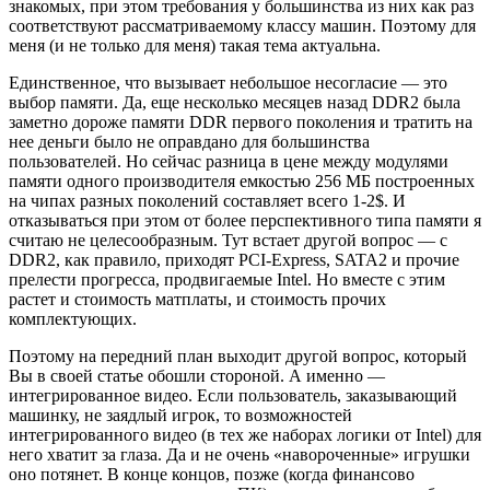
знакомых, при этом требования у большинства из них как раз
соответствуют рассматриваемому классу машин. Поэтому для
меня (и не только для меня) такая тема актуальна.
Единственное, что вызывает небольшое несогласие — это
выбор памяти. Да, еще несколько месяцев назад DDR2 была
заметно дороже памяти DDR первого поколения и тратить на
нее деньги было не оправдано для большинства
пользователей. Но сейчас разница в цене между модулями
памяти одного производителя емкостью 256 МБ построенных
на чипах разных поколений составляет всего 1-2$. И
отказываться при этом от более перспективного типа памяти я
считаю не целесообразным. Тут встает другой вопрос — с
DDR2, как правило, приходят PCI-Express, SATA2 и прочие
прелести прогресса, продвигаемые Intel. Но вместе с этим
растет и стоимость матплаты, и стоимость прочих
комплектующих.
Поэтому на передний план выходит другой вопрос, который
Вы в своей статье обошли стороной. А именно —
интегрированное видео. Если пользователь, заказывающий
машинку, не заядлый игрок, то возможностей
интегрированного видео (в тех же наборах логики от Intel) для
него хватит за глаза. Да и не очень «навороченные» игрушки
оно потянет. В конце концов, позже (когда финансово