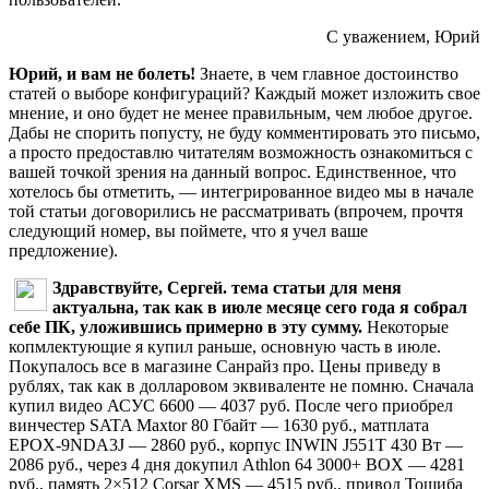
С уважением, Юрий
Юрий, и вам не болеть!
Знаете, в чем главное достоинство
статей о выборе конфигураций? Каждый может изложить свое
мнение, и оно будет не менее правильным, чем любое другое.
Дабы не спорить попусту, не буду комментировать это письмо,
а просто предоставлю читателям возможность ознакомиться с
вашей точкой зрения на данный вопрос. Единственное, что
хотелось бы отметить, — интегрированное видео мы в начале
той статьи договорились не рассматривать (впрочем, прочтя
следующий номер, вы поймете, что я учел ваше
предложение).
Здравствуйте, Сергей. тема статьи для меня
актуальна, так как в июле месяце сего года я собрал
себе ПК, уложившись примерно в эту сумму.
Некоторые
копмлектующие я купил раньше, основную часть в июле.
Покупалось все в магазине Санрайз про. Цены приведу в
рублях, так как в долларовом эквиваленте не помню. Сначала
купил видео АСУС 6600 — 4037 руб. После чего приобрел
винчестер SATA Maxtor 80 Гбайт — 1630 руб., матплата
EPOX-9NDA3J — 2860 руб., корпус INWIN J551T 430 Вт —
2086 руб., через 4 дня докупил Athlon 64 3000+ BOX — 4281
руб., память 2×512 Corsar XMS — 4515 руб., привод Тошиба