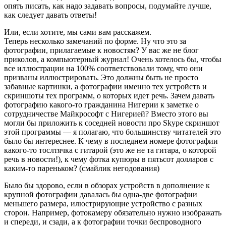
опять писать, как надо задавать вопросы, подумайте лучше,
как следует давать ответы!
Или, если хотите, мы сами вам расскажем.
Теперь несколько замечаний по форме. Ну что это за
фотографии, прилагаемые к новостям? У вас же не блог
приколов, а компьютерный журнал! Очень хотелось бы, чтобы
все иллюстрации на 100% соответствовали тому, что они
призваны иллюстрировать. Это должны быть не просто
забавные картинки, а фотографии именно тех устройств и
скриншоты тех программ, о которых идет речь. Зачем давать
фотографию какого-то гражданина Нигерии к заметке о
сотрудничестве Майкрософт с Нигерией? Вместо этого вы
могли бы приложить к соседней новости про Skype скриншот
этой программы — я полагаю, что большинству читателей это
было бы интереснее. К чему в последнем номере фотографии
какого-то тослтячка с гитарой (это же не та гитара, о которой
речь в новости!), к чему фотка купюры в пятьсот долларов с
каким-то пареньком? (смайлик негодования)
Было бы здорово, если в обзорах устройств в дополнение к
крупной фотографии давалась бы одна-две фотографии
меньшего размера, илюстрирующие устройство с разных
сторон. Например, фотокамеру обязательно нужно изображать
и спереди, и сзади, а к фотографии точки беспроводного