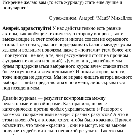
Искренне желаю вам (то есть журналу) стать еще лучше и
популярнее!
С уважением, Андрей ‘MauS’ Михайлов
Андрей, здравствуйте!
У нас действительно есть разные
авторы, как любящие техническую сторону вопроса, так и
выезжающие за счет стебного и иногда совсем не серьезного
стиля. Пока нам удавалось поддерживать баланс между сухим
языком и вольным новоязом, даже с «понтами» (тем более что
«понтуются» не все, а те, чьи рассуждения стоят на прочном
фундаменте опыта и знаний). Думаю, и в дальнейшем мы
будем придерживаться выбранного курса: зачем становиться
более скучными и «техничными»? И ники авторов, кстати,
тоже никуда не денутся. Мы не вправе лишать автора важного
выбора — либо представляться по имени, либо скрываться
под псевдонимом.
Дизайн журнала — результат компромисса между
редакторами и дизайнерами. Как правило, первые
категорически против любых украшательств («Разворот с
восемью изображениями камеры с разных ракурсов? А что в
этом плохого?»), а вторые хотят, чтобы было красиво. Причем
объяснить, что такое «красиво», они не могут, но на выходе
получается действительно неплохой результат. Так что мы