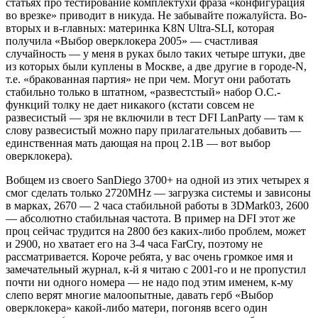
статьях про тестирование комплектухи фраза «конфигурация
во врезке» приводит в никуда. Не забывайте пожалуйста. Во-
вторых и в-главных: материнка K8N Ultra-SLI, которая
получила «Выбор оверклокера 2005» — счастливая
случайность — у меня в руках было таких четыре штуки, две
из которых были куплены в Москве, а две другие в городе-N,
т.е. «бракованная партия» не при чем. Могут они работать
стабильно только в штатном, «развестстый» набор O.C.-
функций толку не дает никакого (кстати совсем не
развесистый — зря не включили в тест DFI LanParty — там к
слову развесистый можно пару прилагательных добавить —
единственная мать дающая на проц 2.1В — вот выбор
оверклокера).
Вобщем из своего SanDiego 3700+ на одной из этих четырех я
смог сделать только 2720MHz — загрузка системы и зависоны
в марках, 2670 — 2 часа стабильной работы в 3DMark03, 2600
— абсолютно стабильная частота. В пример на DFI этот же
проц сейчас трудится на 2800 без каких-либо проблем, может
и 2900, но хватает его на 3-4 часа FarCry, поэтому не
рассматривается. Короче ребята, у вас очень громкое имя и
замечательный журнал, к-й я читаю с 2001-го и не пропустил
почти ни одного номера — не надо под этим именем, к-му
слепо верят многие малоопытные, давать герб «Выбор
оверклокера» какой-либо матери, погоняв всего один