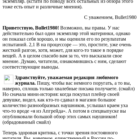
экземпляр. (кстати по поводу всех остальных из обзора этого
тоже есть опыт и различные мнения).
С уважением, Bullet1980
Приветствую, Bullet1980!
Возможно, вы правы. У нас
действительно был один экземпляр этой материнки, однако
он показал себя хорошо, и мы оценили его по результатам
испытаний. 2,1 В на процессоре — это, простите, уже очень
жесткий разгон, хотя, может, для кого-то такое в порядке
вещей. А в целом спасибо вам за то, что высказали свое
мнение. Думаю, читатели, ознакомившись с ним, сделают
соответствующие выводы.
Здравствуйте, уважаемая редакция любимого
журнала.
Пишу, чтобы вас немного поругать, а то вы,
наверно, сплошь только хвалебные письма получаете. (смайл)
Но сначала мини-история: когда покупал плейер своей
девушке, видел, как кто-то сдавал в магазин большое
количество разнообразных наушников, услышал краем уха
что-то вроде «я из Апгрейда». А потом в спецвыпуске вы
опубликовали большой обзор этих самых наушников!
(обрадованный смайл)
Теперь здоровая критика, с точки зрения постоянного
читателя. Вы, наверное, единственный в России по-