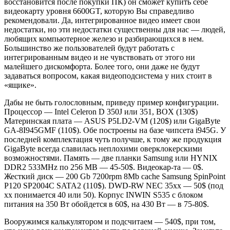
восстановится после покупки ПК) он сможет купить себе
видеокарту уровня 6600GT, которую Вы справедливо
рекомендовали. Да, интегрированное видео имеет свои
недостатки, но эти недостатки существенны для нас — людей,
любящих компьютерное железо и разбирающихся в нем.
Большинство же пользователей будут работать с
интегрированным видео и не чувствовать от этого ни
малейшего дискомфорта. Более того, они даже не будут
задаваться вопросом, какая видеоподсистема у них стоит в
«ящике».
Дабы не быть голословным, приведу пример конфигурации.
Процессор — Intel Celeron D 350J или 351, BOX (130$)
Материнская плата — ASUS P5LD2-VM (120$) или GigaByte
GA-8I945GMF (110$). Обе построены на базе чипсета i945G. У
последней комплектация чуть получше, к тому же продукция
GigaByte всегда славилась неплохими оверклокерскими
возможностями. Память — две планки Samsung или HYNIX
DDR2 533MHz по 256 MB — 45-50$. Видеокар-та — 0$.
Жесткий диск — 200 Gb 7200rpm 8Mb cache Samsung SpinPoint
P120 SP2004C SATA2 (110$). DWD-RW NEC 35xx — 50$ (под
хх понимается 40 или 50). Корпус INWIN S535 c блоком
питания на 350 Вт обойдется в 60$, на 430 Вт — в 75-80$.
Вооружимся калькулятором и подсчитаем — 540$, при том,