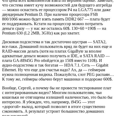
что цена всех компонентов взята по верхней оценке. Заметьте,
что система имеет кучу возможностей для будущего апгрейда
— можно оснастить ее процессором P4 на LGA775 или даже
двуядерным Pentium D. При наличии процессора FSB
800/1066 можно будет взять память DDR2 667 — плата будет
ее поддерживать. Кстати на процессор можно потратить
деньги сразу — у нас же остались 60$. 130+60 =190$ — на
Pentium 630 (L2 2MB, 3GHz) как раз хватит.
Дисковая подсистема и так достаточно шустрая — SATA2,
все-таки. Домашний пользователь вряд ли будет на них еще и
RAID-массив делать (хотя на платах GigaByte за вполне
адекватные деньги можно получить и IDE, и SATA RAID —
плата GA-8I945G Pro обойдется до 150$ вместо 110$). И
аудио-подсистема и так богатая — HDA 7.1. Сеть — Gigabit
Ethernet. Ну что еще для счастья надо? Ах, да — геймерам
нужна полноценная видюха. Пожалуйста, слот PEG распаян…
К тому же, геймеры обычно берут машинки и подороже 600$.
Вообще, Сергей, а почему бы не провести тестирование плат
с интегрированным видео? Многим пользователям, чьи
кошельки не отягощены излишней наличностью, это было бы
интересно. Я убежден, что, например, i945G — этот
«дорогой» выход, который позволит в итоге существенно
сэкономить. А результат устроит большинство домашних
пользователей.