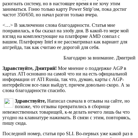
разогнать систему, но в настоящее время я не хочу этим
заниматься. Гоню только карту Power Strip’ом, пока достиг
частот 350/650, но начал разгон только вчера.
<…> В заключении слова благодарности. Статья мне
понравилась, я бы сказал на злобу дня. В какой-то мере мой
взгляд на комплектующие на платформе AMD совпал с
вашим. Платформу Intel я не рассматривал как вариант для
апгрейда, так как считаю ее дорогой для себя.
Благодарю за внимание. Дмитрий
Здравствуйте, Дмитрий!
Мое мнение о поддержке AGP в
картах ATI основано на самой что ни на есть официальной
информации от ATI Russia, так что, думаю, карты с AGP-
интерфейсом все-таки выйдут, причем довольно скоро. А за
слова благодарности спасибо.
Здравствуйте,
Написал сначала в отзывы на сайте, но
похоже, что отзывы превратились в сборище
невежественных товарищей, к-м делать нечего лишь бы что
угодно на клавиатуре нажимать. В связи с этим, повторяясь,
пишу сюда.
Последний номер, статья про SLI. Во-первых уже какой раз в