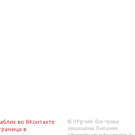
аблик во ВКонтакте
© UPgrade. Все права
защищены. Внешнее
раница в
оформление и техническая