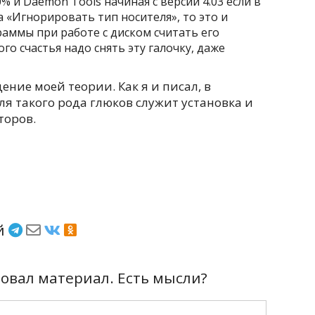
% и Daemon Tools начиная с версии 4.03 если в
а «Игнорировать тип носителя», то это и
аммы при работе с диском считать его
го счастья надо снять эту галочку, даже
ение моей теории. Как я и писал, в
я такого рода глюков служит установка и
торов.
ёй
вал материал. Есть мысли?