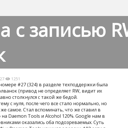
а с записью R
к
:27
1251
номере #27 (324) в разделе техподдержки была
лванок (привод не определяет RW, видит их
вно столкнулся с такой же бедой.
у с нуля, после чего все стало нормально, но
же самое. Стал вспоминать, что же ставил в
на Daemon Tools и Alcohol 120%. Google нам в
овниками оказались оба подозреваемых. Суть