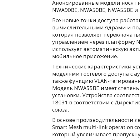
Анонсированные модели носят 
NWA90BE, NWA50BE, NWA55BE и
Все новые точки доступа работ
вычислительными ядрами и под
которая позволяет переключат
управлением через платформу N
использует автоматическую акт
мобильное приложение.
Технические характеристики ус
моделями гостевого доступа с ау
также функцию VLAN-тегирования
Модель NWA55BE имеет степень 
установки. Устройства соответс
18031 в соответствии с Директ
союза.
В основе производительности л
Smart Mesh multi-link operation
который увеличивает пропускную