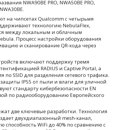
названия NWA90BE PRO, NWA50BE PRO,
 NWA30BE.
ают на чипсетах Qualcomm с четырьмя
держивают технологию NebulaFlex,
ься между локальным и облачным
ebula. Процесс настройки оборудования
ивацию и сканирование QR-кода через
тройств включают поддержку тремя
тентификацией RADIUS и Captive Portal, а
 по SSID для разделения сетевого трафика.
защиты IP55 от пыли и влаги для уличной
твуют стандарту кибербезопасности EN
ивой по радиооборудованию Европейского
ежат две ключевые разработки. Технология
 создает двухдиапазонный mesh-канал,
 способность WiFi до 40% по сравнению с