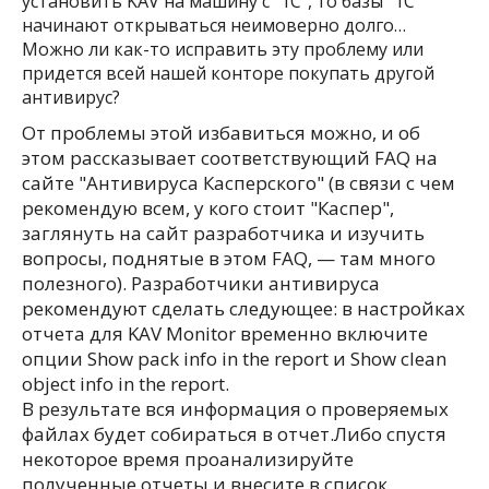
установить KAV на машину с "1C", то базы "1С"
начинают открываться неимоверно долго…
Можно ли как-то исправить эту проблему или
придется всей нашей конторе покупать другой
антивирус?
От проблемы этой избавиться можно, и об
этом рассказывает соответствующий FAQ на
сайте "Антивируса Касперского" (в связи с чем
рекомендую всем, у кого стоит "Каспер",
заглянуть на сайт разработчика и изучить
вопросы, поднятые в этом FAQ, — там много
полезного). Разработчики антивируса
рекомендуют сделать следующее: в настройках
отчета для KAV Monitor временно включите
опции Show pack info in the report и Show clean
object info in the report.
В результате вся информация о проверяемых
файлах будет собираться в отчет.Либо спустя
некоторое время проанализируйте
полученные отчеты и внесите в список