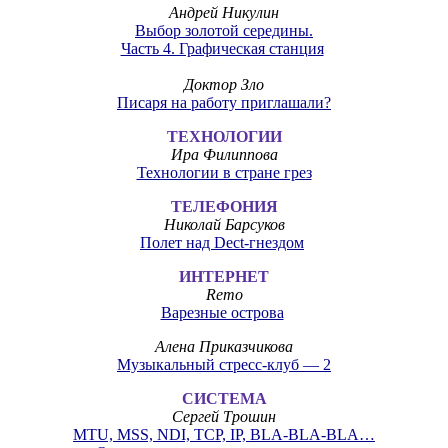
Андрей Никулин
Выбор золотой середины.
Часть 4. Графическая станция
Доктор Зло
Писаря на работу приглашали?
ТЕХНОЛОГИИ
Ира Филиппова
Технологии в стране грез
ТЕЛЕФОНИЯ
Николай Барсуков
Полет над Dect-гнездом
ИНТЕРНЕТ
Remo
Варезные острова
Алена Приказчикова
Музыкальный стресс-клуб — 2
СИСТЕМА
Сергей Трошин
MTU, MSS, NDI, TCP, IP, BLA-BLA-BLA…