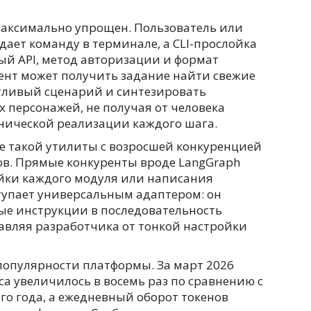
аксимально упрощен. Пользователь или
дает команду в терминале, а CLI-прослойка
й API, метод авторизации и формат
ент может получить задание найти свежие
утливый сценарий и синтезировать
 персонажей, не получая от человека
нической реализации каждого шага.
 такой утилиты с возросшей конкуренцией
ов. Прямые конкуренты вроде LangGraph
ойки каждого модуля или написания
ыступает универсальным адаптером: он
ые инструкции в последовательность
авляя разработчика от тонкой настройки
популярности платформы. За март 2026
са увеличилось в восемь раз по сравнению с
 года, а ежедневный оборот токенов