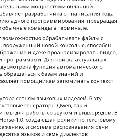
слительными мощностями облачной
избавляет разработчика от написания кода
прикладного программирования, превращая
в обычные команды в терминале.
у возможностью обрабатывать файлы с
т, вооруженный новой консолью, способен
зображение и даже проанализировать видео,
и программами. Для поиска актуальных
едусмотрена функция автоматического
ь обращаться к базам знаний и
зволяет помощникам запоминать контекст
утора сотням языковых моделей. В эту
кстовые генераторы Qwen, так и
тмы для работы со звуком и видеорядом. В
orse-1.0, создающая ролики по текстовому
ражению, и система распознавания речи
десятка языков и семь диалектов