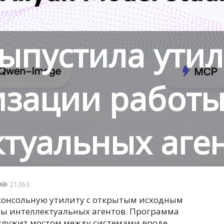
выпустила утил
изации работ
ктуальных аге
21363
консольную утилиту с открытым исходным
ы интеллектуальных агентов. Программа
и служит мостом между системами вроде