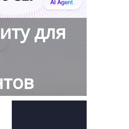
иту для
ы
нтов