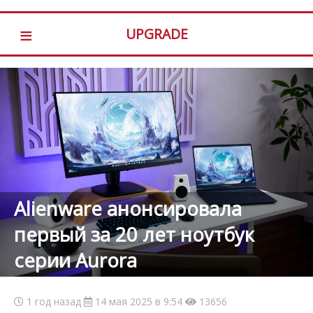
≡
UPGRADE
Alienware анонсировала
первый за 20 лет ноутбук
серии Aurora
1 год назад
14 мая 2025 в 9:54
13656