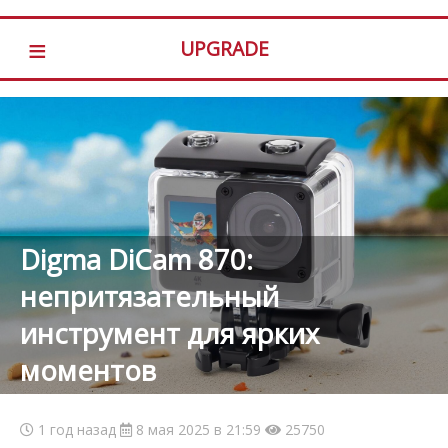
≡
UPGRADE
Digma DiCam 870:
непритязательный
инструмент для ярких
моментов
1 год назад
8 мая 2025 в 21:59
25750