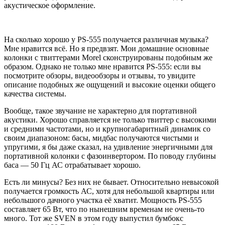
акустическое оформление.
На сколько хорошо у PS-555 получается различная музыка?
Мне нравится всё. Но я предвзят. Мои домашние основные
колонки с твиттерами Morel сконструированы подобным же
образом. Однако не только мне нравится PS-555: если вы
посмотрите обзоры, видеообзоры и отзывы, то увидите
описание подобных же ощущений и высокие оценки общего
качества системы.
Вообще, такое звучание не характерно для портативной
акустики. Хорошо справляется не только твиттер с высокими
и средними частотами, но и крупногабаритный динамик со
своим диапазоном: басы, мидбас получаются чистыми и
упругими, я бы даже сказал, на удивление энергичными для
портативной колонки с фазоинвертором. По поводу глубины
баса — 50 Гц АС отрабатывает хорошо.
Есть ли минусы? Без них не бывает. Относительно невысокой
получается громкость АС, хотя для небольшой квартиры или
небольшого дачного участка её хватит. Мощность PS-555
составляет 65 Вт, что по нынешним временам не очень-то
много. Тот же SVEN в этом году выпустил бумбокс