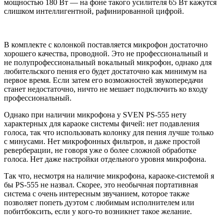
мощностью 180 Вт — на фоне такого усилителя 65 Вт кажутся
слишком интеллигентной, рафинированной цифрой.
В комплекте с колонкой поставляется микрофон достаточно
хорошего качества, проводной. Это не профессиональный и
не полупрофессиональный вокальный микрофон, однако для
любительского пения его будет достаточно как минимум на
первое время. Если затем его возможностей звукопередачи
станет недостаточно, ничто не мешает подключить ко входу
профессиональный.
Однако при наличии микрофона у SVEN PS-555 нету
характерных для караоке системы фичей: нет подавления
голоса, так что использовать колонку для пения лучше только
с минусами. Нет микрофонных фильтров, и даже простой
реверберации, не говоря уже о более сложной обработке
голоса. Нет даже настройки отдельного уровня микрофона.
Так что, несмотря на наличие микрофона, караоке-системой я
бы PS-555 не назвал. Cкорее, это необычная портативная
система с очень интересным звучанием, которое также
позволяет попеть дуэтом с любимым исполнителем или
побитбоксить, если у кого-то возникнет такое желание.