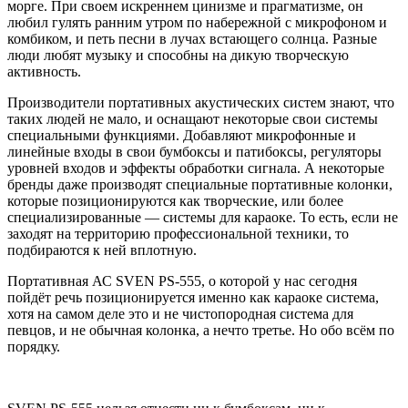
морге. При своем искреннем цинизме и прагматизме, он
любил гулять ранним утром по набережной с микрофоном и
комбиком, и петь песни в лучах встающего солнца. Разные
люди любят музыку и способны на дикую творческую
активность.
Производители портативных акустических систем знают, что
таких людей не мало, и оснащают некоторые свои системы
специальными функциями. Добавляют микрофонные и
линейные входы в свои бумбоксы и патибоксы, регуляторы
уровней входов и эффекты обработки сигнала. А некоторые
бренды даже производят специальные портативные колонки,
которые позиционируются как творческие, или более
специализированные — системы для караоке. То есть, если не
заходят на территорию профессиональной техники, то
подбираются к ней вплотную.
Портативная АС SVEN PS-555, о которой у нас сегодня
пойдёт речь позиционируется именно как караоке система,
хотя на самом деле это и не чистопородная система для
певцов, и не обычная колонка, а нечто третье. Но обо всём по
порядку.