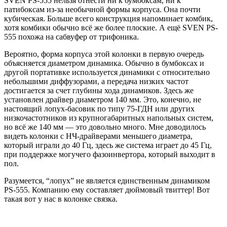
SVEN PS-555 нельзя отнести ни к бумбоксам, ни к
патибоксам из-за необычной формы корпуса. Она почти
кубическая. Больше всего конструкция напоминает комбик,
хотя комбики обычно всё же более плоские. А ещё SVEN PS-
555 похожа на сабвуфер от трифоника.
Вероятно, форма корпуса этой колонки в первую очередь
объясняется диаметром динамика. Обычно в бумбоксах и
другой портативке используется динамики с относительно
небольшими диффузорами, а передача низких частот
достигается за счет глубины хода динамиков. Здесь же
установлен драйвер диаметром 140 мм. Это, конечно, не
настоящий лопух-басовик по типу 75-ГДН или других
низкочастотников из крупногабаритных напольных систем,
но всё же 140 мм — это довольно много. Мне доводилось
видеть колонки с НЧ-драйверами меньшего диаметра,
который играли до 40 Гц, здесь же система играет до 45 Гц,
при поддержке могучего фазоинвертора, который выходит в
пол.
Разумеется, “лопух” не является единственным динамиком
PS-555. Компанию ему составляет дюймовый твиттер! Вот
такая вот у нас в колонке связка.