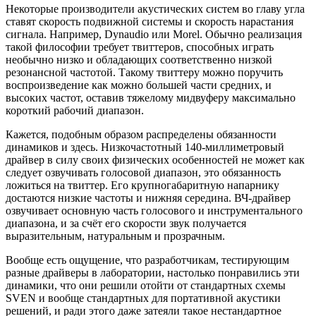
Некоторые производители акустических систем во главу угла
ставят скорость подвижной системы и скорость нарастания
сигнала. Например, Dynaudio или Morel. Обычно реализация
такой философии требует твиттеров, способных играть
необычно низко и обладающих соответственно низкой
резонансной частотой. Такому твиттеру можно поручить
воспроизведение как можно большей части средних, и
высоких частот, оставив тяжелому мидвуферу максимально
короткий рабочий диапазон.
Кажется, подобным образом распределены обязанности
динамиков и здесь. Низкочастотный 140-миллиметровый
драйвер в силу своих физических особенностей не может как
следует озвучивать голосовой диапазон, это обязанность
ложиться на твиттер. Его крупногабаритную напарнику
достаются низкие частоты и нижняя середина. ВЧ-драйвер
озвучивает основную часть голосового и инструментального
диапазона, и за счёт его скорости звук получается
выразительным, натуральным и прозрачным.
Вообще есть ощущение, что разработчикам, тестирующим
разные драйверы в лаборатории, настолько понравились эти
динамики, что они решили отойти от стандартных схемы
SVEN и вообще стандартных для портативной акустики
решений, и ради этого даже затеяли такое нестандартное