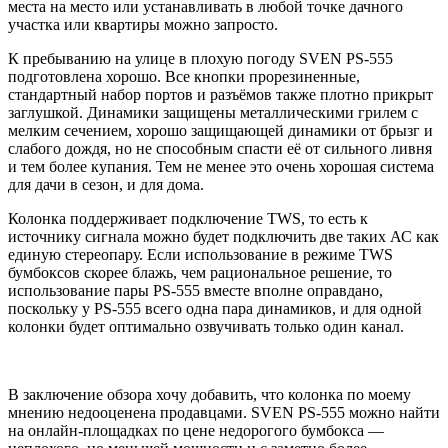
места на место или устанавливать в любой точке дачного
участка или квартиры можно запросто.
К пребыванию на улице в плохую погоду SVEN PS-555
подготовлена хорошо. Все кнопки прорезиненные,
стандартный набор портов и разъёмов также плотно прикрыт
заглушкой. Динамики защищены металлическими грилем с
мелким сечением, хорошо защищающей динамики от брызг и
слабого дождя, но не способным спасти её от сильного ливня
и тем более купания. Тем не менее это очень хорошая система
для дачи в сезон, и для дома.
Колонка поддерживает подключение TWS, то есть к
источнику сигнала можно будет подключить две таких АС как
единую стереопару. Если использование в режиме TWS
бумбоксов скорее блажь, чем рациональное решение, то
использование пары PS-555 вместе вполне оправдано,
поскольку у PS-555 всего одна пара динамиков, и для одной
колонки будет оптимально озвучивать только один канал.
В заключение обзора хочу добавить, что колонка по моему
мнению недооценена продавцами. SVEN PS-555 можно найти
на онлайн-площадках по цене недорогого бумбокса —