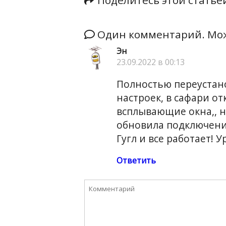
Один комментарий. Мож
Эн
23.09.2022 в 00:13
Полностью переустано
настроек, в сафари о
всплывающие окна,, н
обновила подключени
Гугл и все работает! У
Ответить