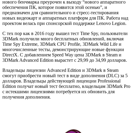
нового бенчмарка преурочен к выходу “нового аппаратного
обеспечения ПК, которое появится этой осенью”, и
предназначен для сравнительного и стресс-тестирования
новых видеокарт и аппаратных платформ для ПК. Работа над
проектом велась при спонсорской поддержке Lenovo Legion.
С тех пор как в 2016 году вышел тест Time Spy, пользователи
3DMark получили много бесплатных обновлений, включая
Time Spy Extreme, 3DMark CPU Profile, 3DMark Wild Life и
многочисленные тесты, демонстрирующие новые функции
DirectX. С добавлением Speed ​​Way цена 3DMark в Steam и
3DMark Advanced Edition вырастет с 29,99 до 34,99 долларов.
Владельцы лицензии Advanced Edition и 3DMark в Steam
смогут приобрести новый тест в виде дополнения (DLC) за 5
долларов. Владельцы действующей лиценции Professional
Edition получат новый тест бесплатно, владельцам 3DMark Pro
с истекшими лицензиями потребуется их обновить для
получения дополнения.