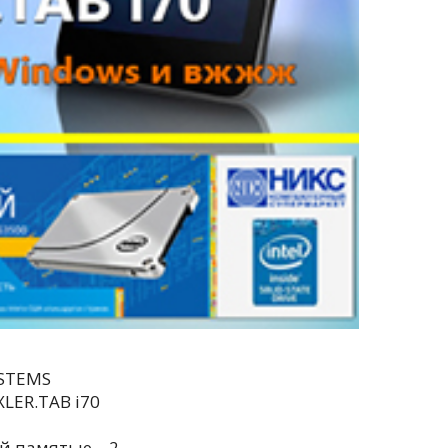
YSTEMS
XLER.TAB i70
й памятью – 2