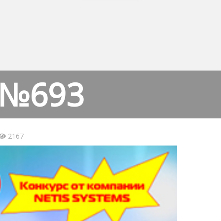
 №693
2167