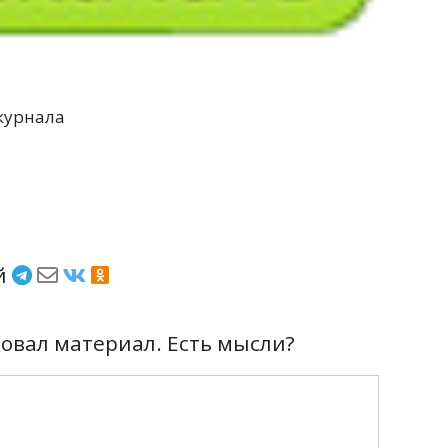
журнала
ёй
вал материал. Есть мысли?