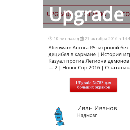
Upgrade
UPGRADE
ЖЕЛЕЗО
СО
10 лет назад
21 октября 2016 в 14:
Alienware Aurora R5: игровой без
децибел в кармане | История игр
Казуал против Легиона демонов 
— 2 | Honor Cup 2016 | О затяги
UPgrade №783 для
больших экранов
Иван Иванов
Надмозг