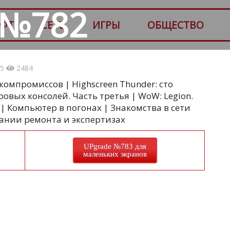
 №782
ФТ
СЕТЬ
ИГРЫ
ОБЩЕСТВО
45
2484
 компромиссов | Highscreen Thunder: сто
овых консолей. Часть третья | WoW: Legion.
| Компьютер в погонах | Знакомства в сети
вании ремонта и экспертизах
UPgrade №783 для
маленьких экранов