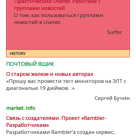
Практический Usenet. Работаем с
группами новостей
О том, как пользоваться группами
новостей в Usenet.
Surfer
HISTORY
ПОЧТОВЫЙ ЯЩИК
О старом железе и новых авторах
«Прошу вас провести тест мониторов на ЭЛТ с
диагональю 19 дюймов…»
Сергей Бучин
market. info
Связь с создателями. Проект «Rambler-
Разработчикам»
Разработчиками Rambler’а создан сервис,