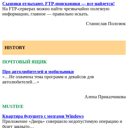
Сыщики отдыхают. FTP-поисковики — все найдется!
На FTP-серверах можно найти чрезвычайно полезную
информацию, главное — правильно искать.
Станислав Полозюк
HISTORY
ПОЧТОВЫЙ ЯЩИК
Про автолюбителей и мобильники
«…Не охвачена тема программ и девайсов для
автолюбителей…»
Алена Приказчикова
MUSTD!E
Квартира будущего с мозгами Windows
Приложение «Дверь» совершило недопустимую операцию и
будет закрыто…