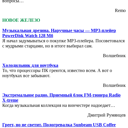
вопросы…
Remo
НОВОЕ ЖЕЛЕЗО
Музыкальная дрезина. Наручные часы — MP3-плейер
PowerDisk Watch 128 Мб
Я начал задумываться о покупке MP3-плейера. Посоветовался
с мудрыми старцами, но в итоге выбирал сам.
Волшебник
Холодильник для ноутбука
То, что процессоры ПК греются, известно всем. А вот о
ноутбуках все забывают.
Волшебник
Экстремальное радио. Приемный блок FM-тюнера Radio
X-treme
Когда музыкальная коллекция на винчестере надоедает…
Дмитрий Румянцев
Греет, но не светит. Подогревалка Sunbeam USB Coffee