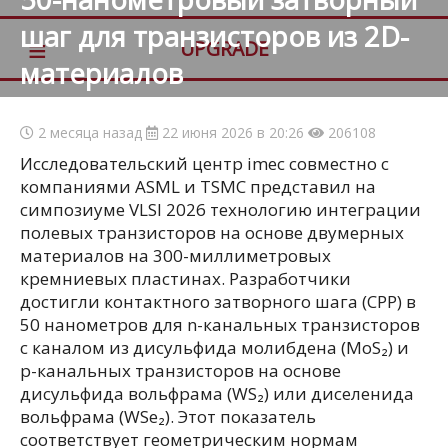
шаг для транзисторов из 2D-
≡
UPGRADE
материалов
2 месяца назад
22 июня 2026 в 20:26
206108
Исследовательский центр imec совместно с
компаниями ASML и TSMC представил на
симпозиуме VLSI 2026 технологию интеграции
полевых транзисторов на основе двумерных
материалов на 300-миллиметровых
кремниевых пластинах. Разработчики
достигли контактного затворного шага (CPP) в
50 нанометров для n-канальных транзисторов
с каналом из дисульфида молибдена (MoS₂) и
p-канальных транзисторов на основе
дисульфида вольфрама (WS₂) или диселенида
вольфрама (WSe₂). Этот показатель
соответствует геометрическим нормам