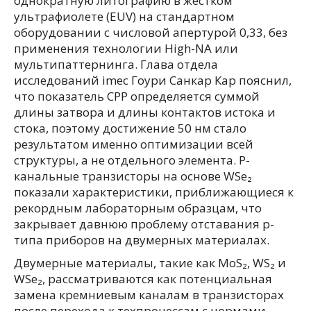
однократную литографию в жестком
ультрафиолете (EUV) на стандартном
оборудовании с числовой апертурой 0,33, без
применения технологии High-NA или
мультипаттернинга. Глава отдела
исследований imec Гоури Санкар Кар пояснил,
что показатель CPP определяется суммой
длины затвора и длины контактов истока и
стока, поэтому достижение 50 нм стало
результатом именно оптимизации всей
структуры, а не отдельного элемента. P-
канальные транзисторы на основе WSe₂
показали характеристики, приближающиеся к
рекордным лабораторным образцам, что
закрывает давнюю проблему отставания p-
типа приборов на двумерных материалах.
Двумерные материалы, такие как MoS₂, WS₂ и
WSe₂, рассматриваются как потенциальная
замена кремниевым каналам в транзисторах
после перехода к техпроцессам с нормами