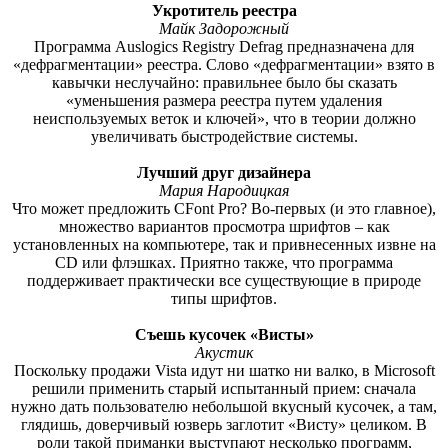
Укротитель реестра
Майк Задорожный
Программа Auslogics Registry Defrag предназначена для
«дефрагментации» реестра. Слово «дефрагментации» взято в
кавычки неслучайно: правильнее было бы сказать
«уменьшения размера реестра путем удаления
неиспользуемых веток и ключей», что в теории должно
увеличивать быстродействие системы.
Лучший друг дизайнера
Мария Народицкая
Что может предложить CFont Pro? Во-первых (и это главное),
множество вариантов просмотра шрифтов – как
установленных на компьютере, так и привнесенных извне на
CD или флэшках. Приятно также, что программа
поддерживает практически все существующие в природе
типы шрифтов.
Съешь кусочек «Висты»
Акустик
Поскольку продажи Vista идут ни шатко ни валко, в Microsoft
решили применить старый испытанный прием: сначала
нужно дать пользователю небольшой вкусный кусочек, а там,
глядишь, доверчивый юзверь заглотит «Висту» целиком. В
роли такой приманки выступают несколько программ,