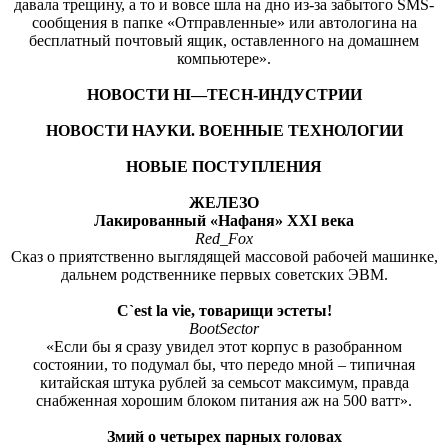
давала трещину, а то и вовсе шла на дно из-за забытого SMS-
сообщения в папке «Отправленные» или автологина на
бесплатный почтовый ящик, оставленного на домашнем
компьютере».
НОВОСТИ
HI
—
TECH
-ИНДУСТРИИ
НОВОСТИ НАУКИ. ВОЕННЫЕ ТЕХНОЛОГИИ
НОВЫЕ ПОСТУПЛЕНИЯ
ЖЕЛЕЗО
Лакированный «Нафаня»
XXI
века
Red
_
Fox
Сказ о приятственно выглядящей массовой рабочей машинке,
дальнем родственнике первых советских ЭВМ.
C
`
est
la
vie
, товарищи эстеты!
BootSector
«Если бы я сразу увидел этот корпус в разобранном
состоянии, то подумал бы, что передо мной – типичная
китайская штука рублей за семьсот максимум, правда
снабженная хорошим блоком питания аж на 500 ватт».
Змий о четырех парных головах