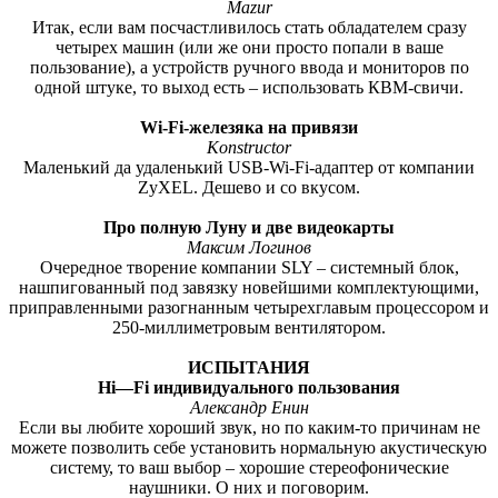
Mazur
Итак, если вам посчастливилось стать обладателем сразу
четырех машин (или же они просто попали в ваше
пользование), а устройств ручного ввода и мониторов по
одной штуке, то выход есть – использовать КВМ-свичи.
Wi-Fi-железяка на привязи
Konstructor
Маленький да удаленький USB-Wi-Fi-адаптер от компании
ZyXEL. Дешево и со вкусом.
Про полную Луну и две видеокарты
Максим Логинов
Очередное творение компании SLY – системный блок,
нашпигованный под завязку новейшими комплектующими,
приправленными разогнанным четырехглавым процессором и
250-миллиметровым вентилятором.
ИСПЫТАНИЯ
Hi
—
Fi
индивидуального пользования
Александр Енин
Если вы любите хороший звук, но по каким-то причинам не
можете позволить себе установить нормальную акустическую
систему, то ваш выбор – хорошие стереофонические
наушники. О них и поговорим.