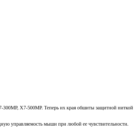
7-300MP, X7-500MP. Теперь их края обшиты защитной ниткой
дную управляемость мыши при любой ее чувствительности.