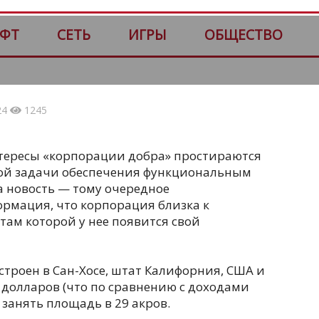
ФТ
СЕТЬ
ИГРЫ
ОБЩЕСТВО
24
1245
нтересы «корпорации добра» простираются
ой задачи обеспечения функциональным
а новость — тому очередное
рмация, что корпорация близка к
там которой у нее появится свой
строен в Сан-Хосе, штат Калифорния, США и
 долларов (что по сравнению с доходами
занять площадь в 29 акров.