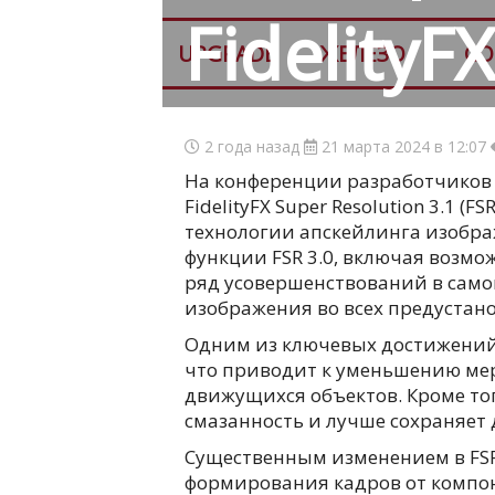
FidelityF
UPGRADE
ЖЕЛЕЗО
СО
2 года назад
21 марта 2024 в 12:07
На конференции разработчиков 
FidelityFX Super Resolution 3.1 (
технологии апскейлинга изображ
функции FSR 3.0, включая возмо
ряд усовершенствований в само
изображения во всех предустан
Одним из ключевых достижений 
что приводит к уменьшению мер
движущихся объектов. Кроме то
смазанность и лучше сохраняет 
Существенным изменением в FSR
формирования кадров от компон