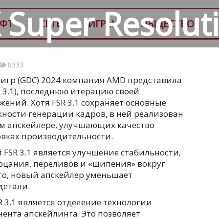
X Super Resolut
ФТ
СЕТЬ
ИГРЫ
ОБЩЕСТВО
8333
игр (GDC) 2024 компания AMD представила
FSR 3.1), последнюю итерацию своей
ений. Хотя FSR 3.1 сохраняет основные
жности генерации кадров, в ней реализован
м апскейлере, улучшающих качество
овках производительности.
FSR 3.1 является улучшение стабильности,
цания, переливов и «шипения» вокруг
го, новый апскейлер уменьшает
детали.
 3.1 является отделение технологии
ента апскейлинга. Это позволяет