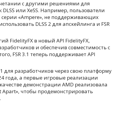
очетании с другими решениями для
 DLSS или XeSS. Например, пользователи
0 серии «Ampere», не поддерживающих
использовать DLSS 2 для апскейлинга и FSR
 FidelityFX в новый API FidelityFX,
азработчиков и обеспечив совместимость с
ого, FSR 3.1 теперь поддерживает API
.1 для разработчиков через свою платформу
24 года, а первые игровые реализации
В качестве демонстрации AMD реализовала
Rift Apart», чтобы продемонстрировать
.