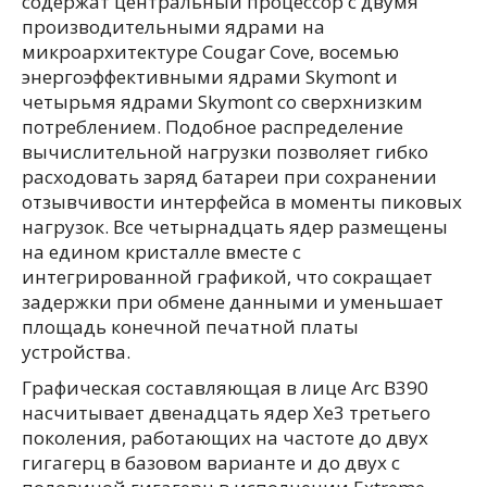
содержат центральный процессор с двумя
производительными ядрами на
микроархитектуре Cougar Cove, восемью
энергоэффективными ядрами Skymont и
четырьмя ядрами Skymont со сверхнизким
потреблением. Подобное распределение
вычислительной нагрузки позволяет гибко
расходовать заряд батареи при сохранении
отзывчивости интерфейса в моменты пиковых
нагрузок. Все четырнадцать ядер размещены
на едином кристалле вместе с
интегрированной графикой, что сокращает
задержки при обмене данными и уменьшает
площадь конечной печатной платы
устройства.
Графическая составляющая в лице Arc B390
насчитывает двенадцать ядер Xe3 третьего
поколения, работающих на частоте до двух
гигагерц в базовом варианте и до двух с