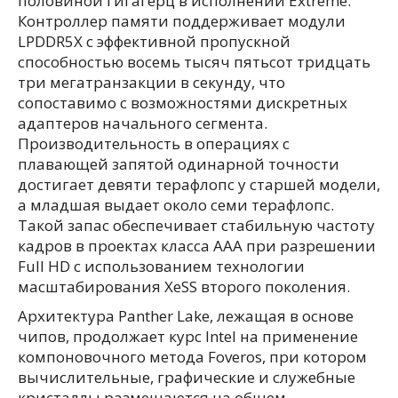
половиной гигагерц в исполнении Extreme.
Контроллер памяти поддерживает модули
LPDDR5X с эффективной пропускной
способностью восемь тысяч пятьсот тридцать
три мегатранзакции в секунду, что
сопоставимо с возможностями дискретных
адаптеров начального сегмента.
Производительность в операциях с
плавающей запятой одинарной точности
достигает девяти терафлопс у старшей модели,
а младшая выдает около семи терафлопс.
Такой запас обеспечивает стабильную частоту
кадров в проектах класса ААА при разрешении
Full HD с использованием технологии
масштабирования XeSS второго поколения.
Архитектура Panther Lake, лежащая в основе
чипов, продолжает курс Intel на применение
компоновочного метода Foveros, при котором
вычислительные, графические и служебные
кристаллы размещаются на общем