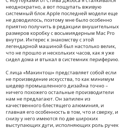
С ноутбуками от Стива Джобса я сталкивался
неоднократно, а вот пощупать вживую
системный блок Apple последней модели еще
не доводилось, поэтому мне было особенно
приятно получить в редакции внушительных
размеров коробку с восьмиядерным Mac Pro
внутри. Интерес к знакомству с этой
легендарной машиной был настолько велик,
что не прошло и нескольких часов, как я уже
сидел дома и втыкал в системник периферию.
С лица «Макинтош» представляет собой если
не произведение искусства, то как минимум
шедевр промышленного дизайна точно –
ничего похожего остальные производители
нам не предлагают. Он запилен из
качественного блестящего алюминия, и
главная его особенность в том, что и сверху, и
снизу у него имеются по две широких
выступающих дуги, исполняющих роль ручек