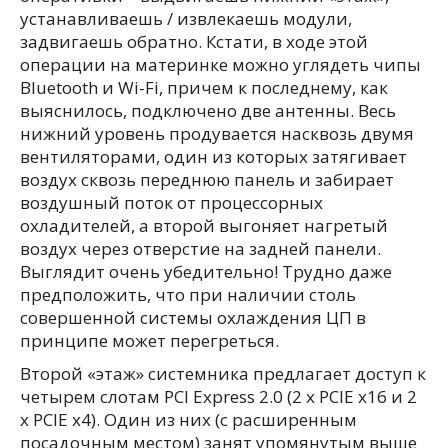
устанавливаешь / извлекаешь модули,
задвигаешь обратно. Кстати, в ходе этой
операции на материнке можно углядеть чипы
Bluetooth и Wi-Fi, причем к последнему, как
выяснилось, подключено две антенны. Весь
нижний уровень продувается насквозь двумя
вентиляторами, один из которых затягивает
воздух сквозь переднюю панель и забирает
воздушный поток от процессорных
охладителей, а второй выгоняет нагретый
воздух через отверстие на задней панели.
Выглядит очень убедительно! Трудно даже
предположить, что при наличии столь
совершенной системы охлаждения ЦП в
принципе может перегреться.
Второй «этаж» системника предлагает доступ к
четырем слотам PCI Express 2.0 (2 х PCIE х16 и 2
х PCIE х4). Один из них (с расширенным
посадочным местом) занят упомянутым выше