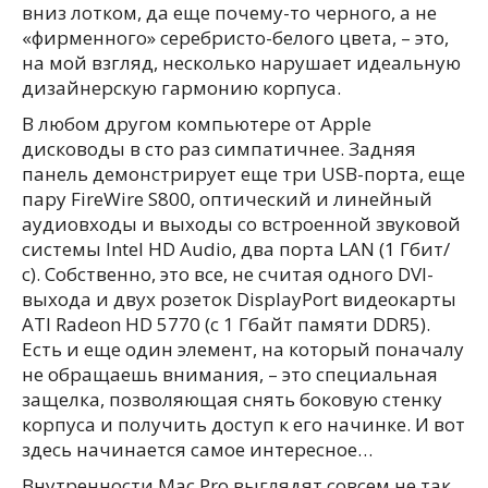
вниз лотком, да еще почему-то черного, а не
«фирменного» серебристо-белого цвета, – это,
на мой взгляд, несколько нарушает идеальную
дизайнерскую гармонию корпуса.
В любом другом компьютере от Apple
дисководы в сто раз симпатичнее. Задняя
панель демонстрирует еще три USB-порта, еще
пару FireWire S800, оптический и линейный
аудиовходы и выходы со встроенной звуковой
системы Intel HD Audio, два порта LAN (1 Гбит/
с). Собственно, это все, не считая одного DVI-
выхода и двух розеток DisplayPort видеокарты
ATI Radeon HD 5770 (с 1 Гбайт памяти DDR5).
Есть и еще один элемент, на который поначалу
не обращаешь внимания, – это специальная
защелка, позволяющая снять боковую стенку
корпуса и получить доступ к его начинке. И вот
здесь начинается самое интересное…
Внутренности Mac Pro выглядят совсем не так,