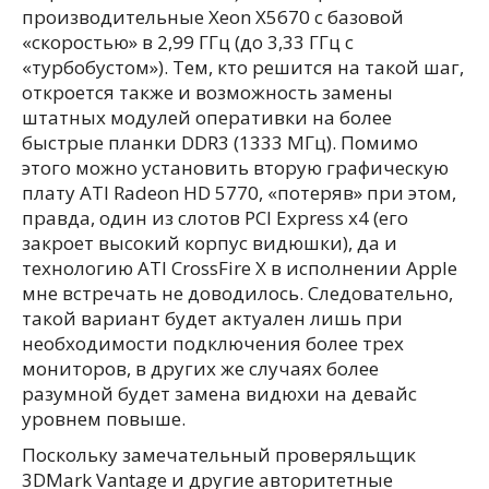
производительные Xeon X5670 с базовой
«скоростью» в 2,99 ГГц (до 3,33 ГГц с
«турбобустом»). Тем, кто решится на такой шаг,
откроется также и возможность замены
штатных модулей оперативки на более
быстрые планки DDR3 (1333 МГц). Помимо
этого можно установить вторую графическую
плату ATI Radeon HD 5770, «потеряв» при этом,
правда, один из слотов PCI Express x4 (его
закроет высокий корпус видюшки), да и
технологию ATI CrossFire X в исполнении Apple
мне встречать не доводилось. Следовательно,
такой вариант будет актуален лишь при
необходимости подключения более трех
мониторов, в других же случаях более
разумной будет замена видюхи на девайс
уровнем повыше.
Поскольку замечательный проверяльщик
3DMark Vantage и другие авторитетные