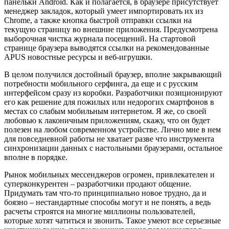
панельки Android. Как и полагается, в браузере присутствует
менеджер закладок, который умеет импортировать их из
Chrome, а также кнопка быстрой отправки ссылки на
текущую страницу во внешние приложения. Предусмотрена
выборочная чистка журнала посещений. На стартовой
странице браузера выводятся ссылки на рекомендованные
APUS новостные ресурсы и веб-игрушки.
В целом получился достойный браузер, вполне закрывающий
потребности мобильного серфинга, да еще и с русским
интерфейсом сразу из коробки. Разработчики позиционируют
его как решение для пожилых или недорогих смартфонов в
местах со слабым мобильным интернетом. Я же, со своей
любовью к лаконичным приложениям, скажу, что он будет
полезен на любом современном устройстве. Лично мне в нем
для повседневной работы не хватает разве что инструмента
синхронизации данных с настольными браузерами, остальное
вполне в порядке.
Рынок мобильных мессенджеров огромен, привлекателен и
суперконкурентен – разработчики продают общение.
Придумать там что-то принципиально новое трудно, да и
боязно – нестандартные способы могут и не понять, а ведь
расчеты строятся на многие миллионы пользователей,
которые хотят чатиться и звонить. Такое умеют все серьезные