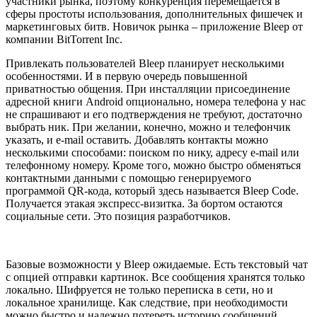
участники рынка, поэтому конкуренция перемещается в
сферы простоты использования, дополнительных фишечек и
маркетинговых битв. Новичок рынка – приложение Bleep от
компании BitTorrent Inc.
Привлекать пользователей Bleep планирует несколькими
особенностями. И в первую очередь повышенной
приватностью общения. При инсталляции присоединение
адресной книги Android опционально, номера телефона у нас
не спрашивают и его подтверждения не требуют, достаточно
выбрать ник. При желании, конечно, можно и телефончик
указать, и e-mail оставить. Добавлять контакты можно
несколькими способами: поиском по нику, адресу e-mail или
телефонному номеру. Кроме того, можно быстро обменяться
контактными данными с помощью генерируемого
программой QR-кода, который здесь называется Bleep Code.
Получается этакая экспресс-визитка. За бортом остаются
социальные сети. Это позиция разработчиков.
Базовые возможности у Bleep ожидаемые. Есть текстовый чат
с опцией отправки картинок. Все сообщения хранятся только
локально. Шифруется не только переписка в сети, но и
локальное хранилище. Как следствие, при необходимости
можно быстро и надежно потереть историю сообщений.