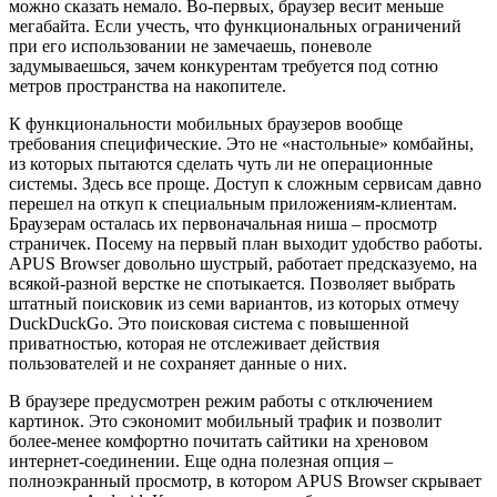
можно сказать немало. Во-первых, браузер весит меньше
мегабайта. Если учесть, что функциональных ограничений
при его использовании не замечаешь, поневоле
задумываешься, зачем конкурентам требуется под сотню
метров пространства на накопителе.
К функциональности мобильных браузеров вообще
требования специфические. Это не «настольные» комбайны,
из которых пытаются сделать чуть ли не операционные
системы. Здесь все проще. Доступ к сложным сервисам давно
перешел на откуп к специальным приложениям-клиентам.
Браузерам осталась их первоначальная ниша – просмотр
страничек. Посему на первый план выходит удобство работы.
APUS Browser довольно шустрый, работает предсказуемо, на
всякой-разной верстке не спотыкается. Позволяет выбрать
штатный поисковик из семи вариантов, из которых отмечу
DuckDuckGo. Это поисковая система с повышенной
приватностью, которая не отслеживает действия
пользователей и не сохраняет данные о них.
В браузере предусмотрен режим работы с отключением
картинок. Это сэкономит мобильный трафик и позволит
более-менее комфортно почитать сайтики на хреновом
интернет-соединении. Еще одна полезная опция –
полноэкранный просмотр, в котором APUS Browser скрывает