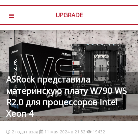
≡
UPGRADE
ASRock представила
материнскую плату W790 WS
R2.0 для процессоров Intel
Xeon 4
2 года назад
11 мая 2024 в 21:52
19432