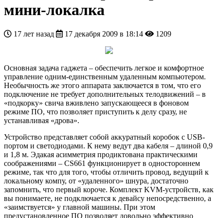
мини-локалка
17 лет назад
17 декабря 2009 в 18:14
1209
Основная задача гаджета – обеспечить легкое и комфортное
управление одним-единственным удаленным компьютером.
Необычность же этого аппарата заключается в том, что его
подключение не требует дополнительных телодвижений – в
«подкорку» свича вживлено запускающееся в фоновом
режиме ПО, что позволяет приступить к делу сразу, не
устанавливая «дрова».
Устройство представляет собой аккуратный коробок с USB-
портом и светодиодами. К нему ведут два кабеля – длиной 0,9
и 1,8 м. Эдакая асимметрия продиктована практическими
соображениями – CS661 функционирует в одностороннем
режиме, так что для того, чтобы отличить провод, ведущий к
локальному компу, от «удаленного» шнура, достаточно
запомнить, что первый короче. Комплект KVM-устройств, как
вы понимаете, не подключается к девайсу непосредственно, а
«заимствуется» у главной машины. При этом
предустановленное ПО позволяет довольно эффективно