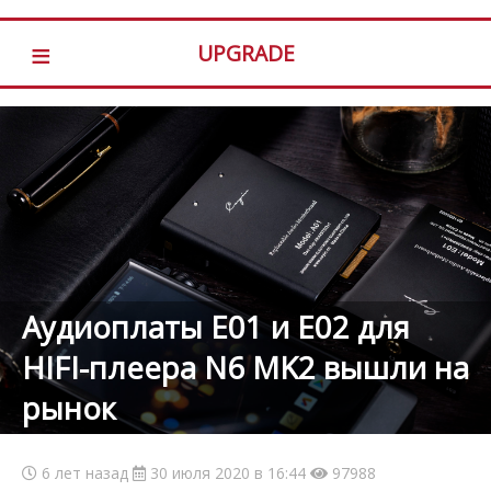
≡
UPGRADE
Аудиоплаты E01 и E02 для
HIFI-плеера N6 MK2 вышли на
рынок
6 лет назад
30 июля 2020 в 16:44
97988