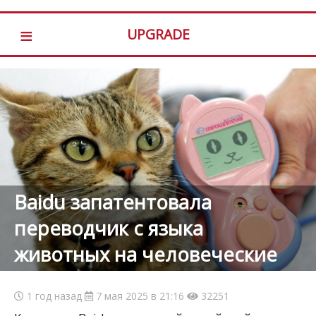
≡
UPGRADE
Baidu запатентовала
переводчик с языка
животных на человеческие
1 год назад
7 мая 2025 в 21:16
32251