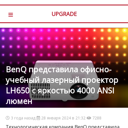
≡
UPGRADE
BenQ представила офисно-
учебный лазерный проектор
LH650 с яркостью 4000 ANSI
люмен
3 года назад
28 января 2024 в 21:32
7288
Технологическая компания BenQ представила