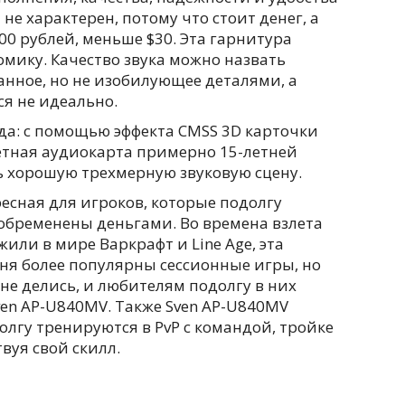
е характерен, потому что стоит денег, а
00 рублей, меньше $30. Эта гарнитура
омику. Качество звука можно назвать
анное, но не изобилующее деталями, а
я не идеально.
да: с помощью эффекта CMSS 3D карточки
джетная аудиокарта примерно 15-летней
ь хорошую трехмерную звуковую сцену.
есная для игроков, которые подолгу
 обременены деньгами. Во времена взлета
ли в мире Варкрафт и Line Age, эта
ня более популярны сессионные игры, но
а не делись, и любителям подолгу в них
ven AP-U840MV. Также Sven AP-U840MV
лгу тренируются в PvP с командой, тройке
вуя свой скилл.