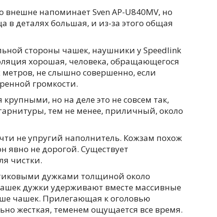
reo внешне напоминает Sven AP-U840MV, но
а в деталях большая, и из-за этого общая
льной стороны чашек, наушники у Speedlink
оляция хорошая, человека, обращающегося
х метров, не слышно совершенно, если
еренной громкости.
 крупными, но на деле это не совсем так,
 гарнитуры, тем не менее, приличный, около
ти не упругий наполнитель. Кожзам похож
 он явно не дорогой. Существует
я чистки.
тиковыми дужками толщиной около
чашек дужки удерживают вместе массивные
ше чашек. Прилегающая к оголовью
льно жесткая, теменем ощущается все время.