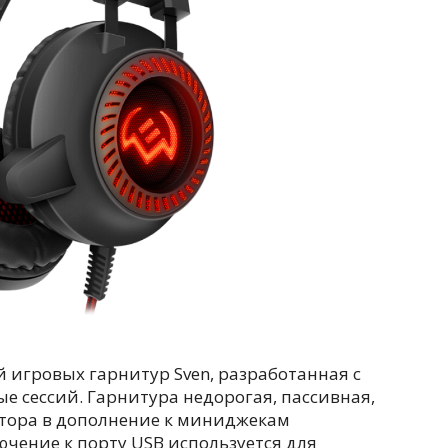
 игровых гарнитур Sven, разработанная с
е сессий. Гарнитура недорогая, пассивная,
тора в дополнение к миниджекам
чение к порту USB используется для