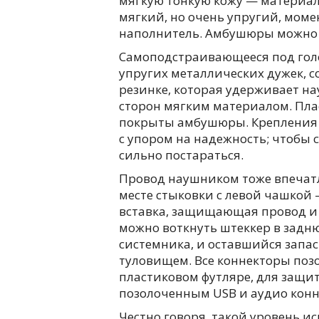
мягкую тонкую кожу — материа
мягкий, но очень упругий, мо
наполнитель. Амбушюры можно 
Самоподстраивающееся под голо
упругих металлических дужек, 
резинке, которая удерживает на
сторон мягким материалом. Пла
покрыты амбушюры. Крепления 
с упором на надежность; чтобы 
сильно постараться.
Провод наушником тоже впечатл
месте стыковки с левой чашкой
вставка, защищающая провод и 
можно воткнуть штеккер в задн
системника, и оставшийся запас
туловищем. Все коннекторы позо
пластиковом футляре, для защит
позолоченным USB и аудио конн
Честно говоря, такой уровень и