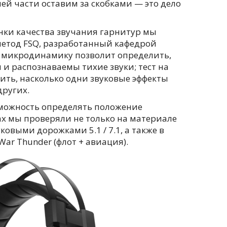
шей части оставим за скобками — это дело
ценки качества звучания гарнитур мы
етод FSQ, разработанный кафедрой
а микродинамику позволит определить,
и распознаваемы тихие звуки; тест на
ть, насколько одни звуковые эффекты
других.
можность определять положение
ах мы проверяли не только на материале
уковыми дорожками 5.1 / 7.1, а также в
ar Thunder (флот + авиация).