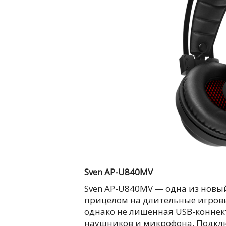
Sven AP-U840MV
Sven AP-U840MV — одна из новый
прицелом на длительные игровы
однако не лишенная USB-коннек
наушников и микрофона. Подклю