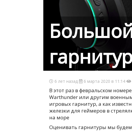
Большой
гарниту
6 лет назад
6 марта 2020 в 11:14
В этот раз в февральском номере 
Warthunder или другим военным
игровых гарнитур, а как извест
железки для геймеров в стрелял
на море
Оценивать гарнитуры мы будем 