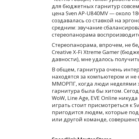
для бюджетных гарнитур совсем н
цена Sven AP-U840MV — около 18
создавалась со ставкой на эргон
средним: звучание сбалансиров
стереопанорама воспроизводитс
Стереопанорама, впрочем, не бе
Creative X-Fi Xtreme Gamer (бю
давности), мне удалось получит
В общем, гарнитура очень интер
находятся за компьютером и не
ММОРПГ, когда люди неделями жи
гарнитура была бы хитом. Сегод
WoW, Line Age, EVE Online никуд
играть стоит присмотреться к S
пригодится людям, которые подо
или другой команде, совершенст