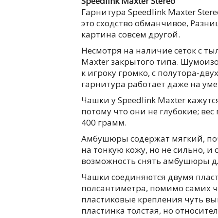
Speedlink Maxter Stereo
Гарнитура Speedlink Maxter Ste
это сходство обманчивое, Разниц
картина совсем другой.
Несмотря на наличие сеток с ты
Maxter закрытого типа. Шумоиз
к игроку громко, с полутора-дву
гарнитура работает даже на ум
Чашки у Speedlink Maxter кажутся
потому что они не глубокие; вес
400 грамм.
Амбушюры содержат мягкий, поч
на тонкую кожу, но не сильно, и
возможность снять амбушюры дл
Чашки соединяются двумя плас
полсантиметра, помимо самих 
пластиковые крепления чуть вы
пластинка толстая, но относите