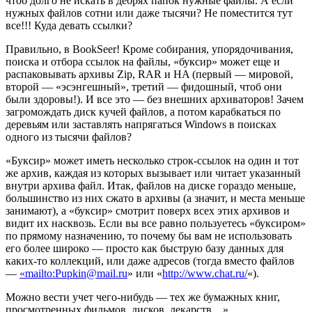
чтоб долго не искать в дебрях папок нужные файлы. А если
нужных файлов сотни или даже тысячи? Не поместится тут
все!!! Куда девать ссылки?
Правильно, в BookSeer! Кроме собирания, упорядочивания,
поиска и отбора ссылок на файлы, «буксир» может еще и
распаковывать архивы Zip, RAR и HA (первый — мировой,
второй — «эсэнгешный», третий — фидошный, чтоб они
были здоровы!). И все это — без внешних архиваторов! Зачем
загромождать диск кучей файлов, а потом карабкаться по
деревьям или заставлять напрягаться Windows в поисках
одного из тысячи файлов?
«Буксир» может иметь несколько строк-ссылок на один и тот
же архив, каждая из которых вызывает или читает указанный
внутри архива файл. Итак, файлов на диске гораздо меньше,
большинство из них сжато в архивы (а значит, и места меньше
занимают), а «буксир» смотрит поверх всех этих архивов и
видит их насквозь. Если вы все равно пользуетесь «буксиром»
по прямому назначению, то почему бы вам не использовать
его более широко — просто как быструю базу данных для
каких-то коллекций, или даже адресов (тогда вместо файлов
—
«mailto:Pupkin@mail.ru
» или «
http://www.chat.ru/
«).
Можно вести учет чего-нибудь — тех же бумажных книг,
просмотренных фильмов, дисков, лекарств…».