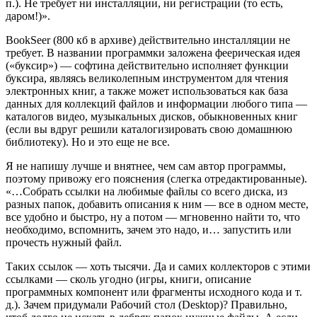
п.). Не требует ни инсталляции, ни регистрации (то есть,
даром!)».
BookSeer (800 кб в архиве) действительно инсталляции не
требует. В названии программки заложена феерическая идея
(«буксир») — софтина действительно исполняет функции
буксира, являясь великолепным инструментом для чтения
электронных книг, а также может использоваться как база
данных для коллекций файлов и информации любого типа —
каталогов видео, музыкальных дисков, обыкновенных книг
(если вы вдруг решили каталогизировать свою домашнюю
библиотеку). Но и это еще не все.
Я не напишу лучше и внятнее, чем сам автор программы,
поэтому привожу его пояснения (слегка отредактированные).
«…Собрать ссылки на любимые файлы со всего диска, из
разных папок, добавить описания к ним — все в одном месте,
все удобно и быстро, ну а потом — мгновенно найти то, что
необходимо, вспомнить, зачем это надо, и… запустить или
прочесть нужный файл.
Таких ссылок — хоть тысячи. Да и самих коллекторов с этими
ссылками — сколь угодно (игры, книги, описание
программных компонент или фрагменты исходного кода и т.
д.). Зачем придумали Рабочий стол (Desktop)? Правильно,