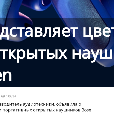
дставляет цв
открытых нау
en
6
10614
зводитель аудиотехники, объявила о
и портативных открытых наушников Bose