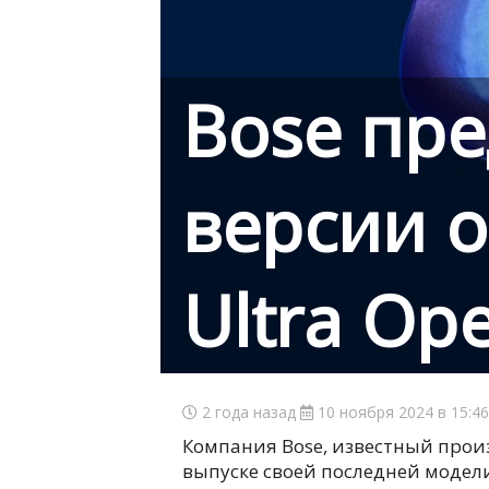
Bose пре
версии 
Ultra Op
2 года назад
10 ноября 2024 в 15:4
Компания Bose, известный прои
выпуске своей последней модел