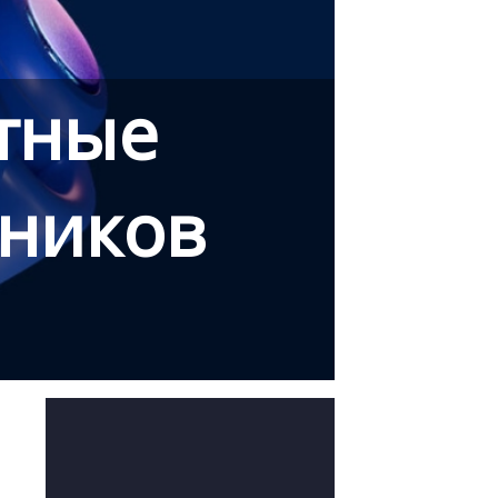
етные
шников