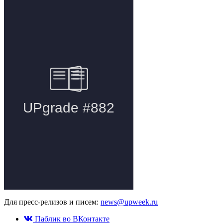
Для пресс-релизов и писем:
news@upweek.ru
Паблик во ВКонтакте