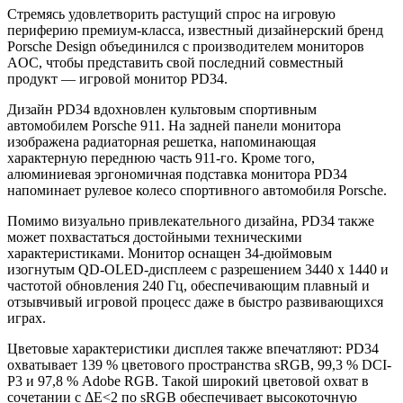
Стремясь удовлетворить растущий спрос на игровую
периферию премиум-класса, известный дизайнерский бренд
Porsche Design объединился с производителем мониторов
AOC, чтобы представить свой последний совместный
продукт — игровой монитор PD34.
Дизайн PD34 вдохновлен культовым спортивным
автомобилем Porsche 911. На задней панели монитора
изображена радиаторная решетка, напоминающая
характерную переднюю часть 911-го. Кроме того,
алюминиевая эргономичная подставка монитора PD34
напоминает рулевое колесо спортивного автомобиля Porsche.
Помимо визуально привлекательного дизайна, PD34 также
может похвастаться достойными техническими
характеристиками. Монитор оснащен 34-дюймовым
изогнутым QD-OLED-дисплеем с разрешением 3440 x 1440 и
частотой обновления 240 Гц, обеспечивающим плавный и
отзывчивый игровой процесс даже в быстро развивающихся
играх.
Цветовые характеристики дисплея также впечатляют: PD34
охватывает 139 % цветового пространства sRGB, 99,3 % DCI-
P3 и 97,8 % Adobe RGB. Такой широкий цветовой охват в
сочетании с ΔE<2 по sRGB обеспечивает высокоточную