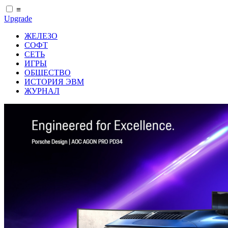
≡
Upgrade
ЖЕЛЕЗО
СОФТ
СЕТЬ
ИГРЫ
ОБЩЕСТВО
ИСТОРИЯ ЭВМ
ЖУРНАЛ