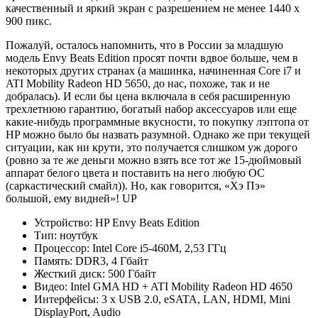
качественный и яркий экран с разрешением не менее 1440 х
900 пикс.
Пожалуй, осталось напомнить, что в России за младшую
модель Envy Beats Edition просят почти вдвое больше, чем в
некоторых других странах (а машинка, начиненная Core i7 и
ATI Mobility Radeon HD 5650, до нас, похоже, так и не
добралась). И если бы цена включала в себя расширенную
трехлетнюю гарантию, богатый набор аксессуаров или еще
какие-нибудь программные вкусности, то покупку лэптопа от
HP можно было бы назвать разумной. Однако же при текущей
ситуации, как ни крути, это получается слишком уж дорого
(ровно за те же деньги можно взять все тот же 15-дюймовый
аппарат белого цвета и поставить на него любую ОС
(саркастический смайл)). Но, как говорится, «Хэ Пэ»
большой, ему видней»! UP
Устройство: HP Envy Beats Edition
Тип: ноутбук
Процессор: Intel Core i5-460M, 2,53 ГГц
Память: DDR3, 4 Гбайт
Жесткий диск: 500 Гбайт
Видео: Intel GMA HD + ATI Mobility Radeon HD 4650
Интерфейсы: 3 х USB 2.0, eSATA, LAN, HDMI, Mini
DisplayPort, Audio