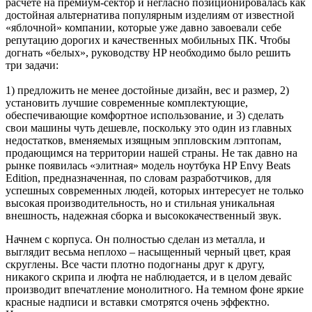
расчете на премиум-сектор и негласно позиционировалась как
достойная альтернатива популярным изделиям от известной
«яблочной» компании, которые уже давно завоевали себе
репутацию дорогих и качественных мобильных ПК. Чтобы
догнать «белых», руководству HP необходимо было решить
три задачи:
1) предложить не менее достойные дизайн, вес и размер, 2)
установить лучшие современные комплектующие,
обеспечивающие комфортное использование, и 3) сделать
свои машины чуть дешевле, поскольку это один из главных
недостатков, вменяемых изящным эппловским лэптопам,
продающимся на территории нашей страны. Не так давно на
рынке появилась «элитная» модель ноутбука HP Envy Beats
Edition, предназначенная, по словам разработчиков, для
успешных современных людей, которых интересует не только
высокая производительность, но и стильная уникальная
внешность, надежная сборка и высококачественный звук.
Начнем с корпуса. Он полностью сделан из металла, и
выглядит весьма неплохо – насыщенный черный цвет, края
скруглены. Все части плотно подогнаны друг к другу,
никакого скрипа и люфта не наблюдается, и в целом девайс
производит впечатление монолитного. На темном фоне яркие
красные надписи и вставки смотрятся очень эффектно.