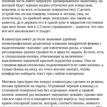
Нижняя часть имеет широкую хромированную окантовку, на
которой будут хорошо видны отпечатки рук юзера (как,
впрочем, и на всех остальных поверхностях). Сделать
устройство по-настоящему тонким и легким, увы, не
получилось, по крайней мере, визуально оно таким не
кажется, да и держать его в одной руке в закрытом состоянии
при весе более чем в 2,5 кило страшновато – кажется, что оно
вот-вот выскользнет и упадет.
Клавиатура имеет до боли знакомые удобные
низкопрофильные раздельные клавиши квадратной формы с
выделенными «капами» для извлечения диска, а также
регулировки уровня громкости и яркости экрана. Кстати, есть
и специальная кнопка, отвечающая за включение /
выключение приятной красной подсветки клавы. Она не
слишком яркая (поскольку подсвечиваются не сами кнопки, а
только буквы на них), но этого вполне хватает, чтобы
комфортно набирать текст при слабом освещении.
Матовое пространство вокруг клавиатуры сделано из резины,
весьма приятной на ощупь. Огромный черный кликпад со
сплошной поверхностью без отдельных левой и правой
кнопок лишний раз вызывает ощущение дежавю, однако они
там все-таки есть и находятся внутри корпуса, под нижним
краем сенсорной панели, которая, соответственно, немного