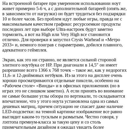
На встроенной батарее при умеренном использовании ноут
живет примерно 5-6 ч, а с дополнительной батареей (опять же,
в зависимости от нагрузки) он будет трудиться без подзарядки
10 и более часов. Без проблем идут любые игры, правда не с
максимальным качеством графики: ресурсоемкие продукты
последних лет при выборе Ultra-настроек будут заметно
тормозить, а вот на High или Very High все становится
отлично. Для проверки я запустил Crysis Warhead и «Метро
2033» и, немного поиграв с параметрами, добился плавного,
адекватного геймплея.
Экран, как это ни странно, не является сильной стороной
элитного ноутбука от HP. При диагонали в 14,5″ он имеет
разрешение всего 1366 х 768 точек – такое же, как у недорогих
11,6- и 12-дюймовых нетбуков. Из-за этого на дисплее очень
хорошо просматриваются отдельные пиксели, особенно на
«Рабочем столе» «Винды» и в офисных приложениях (но в
играх это не слишком заметно). А если принять во внимание
не самые большие углы обзора по вертикали, то складывается
впечатление, что у этого ноута установлена одна из самых
дешевых матриц, причем ситуацию не спасает даже наличие
LED-подсветки: на темной картинке изображение все равно
выглядит каким-то тусклым и размытым. Честно говоря, у
лэптопа премиум-класса за такую цену и со столь
примечательным дизайном я ожидал увидеть более