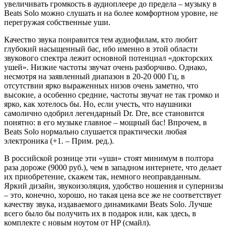
увеличивать громкость в аудиоплеере до предела – музыку в
Beats Solo можно слушать и на более комфортном уровне, не
перегружая собственные уши.
Качество звука понравится тем аудиофилам, кто любит
глубокий насыщенный бас, ибо именно в этой области
звукового спектра лежит основной потенциал «докторских
ушей». Низкие частоты звучат очень разборчиво. Однако,
несмотря на заявленный диапазон в 20-20 000 Гц, в
отсутствии ярко выраженных низов очень заметно, что
высокие, а особенно средние, частоты звучат не так громко и
ярко, как хотелось бы. Но, если учесть, что наушники
самолично одобрил легендарный Dr. Dre, все становится
понятно: в его музыке главное – мощный бас! Впрочем, в
Beats Solo нормально слушается практически любая
электроника (+1. – Прим. ред.).
В российской рознице эти «уши» стоят минимум в полтора
раза дороже (9000 руб.), чем в западном интернете, что делает
их приобретение, скажем так, немного неоправданным.
Яркий дизайн, звукоизоляция, удобство ношения и супернизы
– это, конечно, хорошо, но такая цена все же не соответствует
качеству звука, издаваемого динамиками Beats Solo. Лучше
всего было бы получить их в подарок или, как здесь, в
комплекте с новым ноутом от HP (смайл).