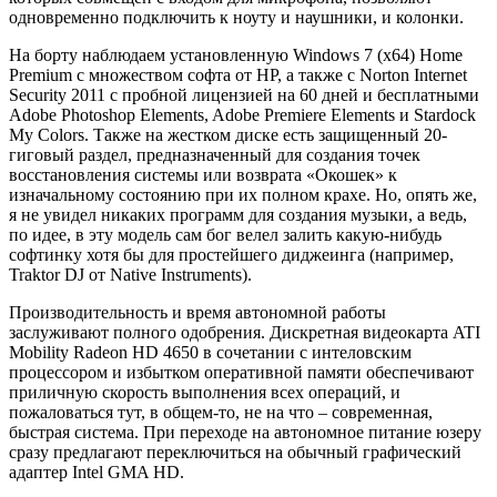
одновременно подключить к ноуту и наушники, и колонки.
На борту наблюдаем установленную Windows 7 (х64) Home
Premium с множеством софта от HP, а также с Norton Internet
Security 2011 с пробной лицензией на 60 дней и бесплатными
Adobe Photoshop Elements, Adobe Premiere Elements и Stardock
My Colors. Также на жестком диске есть защищенный 20-
гиговый раздел, предназначенный для создания точек
восстановления системы или возврата «Окошек» к
изначальному состоянию при их полном крахе. Но, опять же,
я не увидел никаких программ для создания музыки, а ведь,
по идее, в эту модель сам бог велел залить какую-нибудь
софтинку хотя бы для простейшего диджеинга (например,
Traktor DJ от Native Instruments).
Производительность и время автономной работы
заслуживают полного одобрения. Дискретная видеокарта ATI
Mobility Radeon HD 4650 в сочетании с интеловским
процессором и избытком оперативной памяти обеспечивают
приличную скорость выполнения всех операций, и
пожаловаться тут, в общем-то, не на что – современная,
быстрая система. При переходе на автономное питание юзеру
сразу предлагают переключиться на обычный графический
адаптер Intel GMA HD.