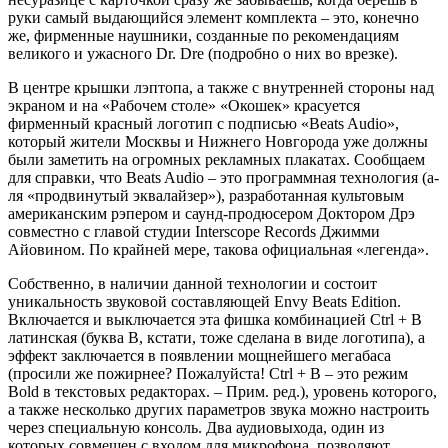
руки самый выдающийся элемент комплекта – это, конечно
же, фирменные наушники, созданные по рекомендациям
великого и ужасного Dr. Dre (подробно о них во врезке).
В центре крышки лэптопа, а также с внутренней стороны над
экраном и на «Рабочем столе» «Окошек» красуется
фирменный красный логотип с подписью «Beats Audio»,
который жители Москвы и Нижнего Новгорода уже должны
были заметить на огромных рекламных плакатах. Сообщаем
для справки, что Beats Audio – это программная технология (а-
ля «продвинутый эквалайзер»), разработанная культовым
американским рэпером и саунд-продюсером Доктором Дрэ
совместно с главой студии Interscope Records Джимми
Айовином. По крайней мере, такова официальная «легенда».
Собственно, в наличии данной технологии и состоит
уникальность звуковой составляющей Envy Beats Edition.
Включается и выключается эта фишка комбинацией Ctrl + B
латинская (буква B, кстати, тоже сделана в виде логотипа), а
эффект заключается в появлении мощнейшего мегабаса
(просили же пожирнее? Пожалуйста! Ctrl + B – это режим
Bold в текстовых редакторах. – Прим. ред.), уровень которого,
а также несколько других параметров звука можно настроить
через специальную консоль. Два аудиовыхода, один из
которых совмещен с входом для микрофона, позволяют