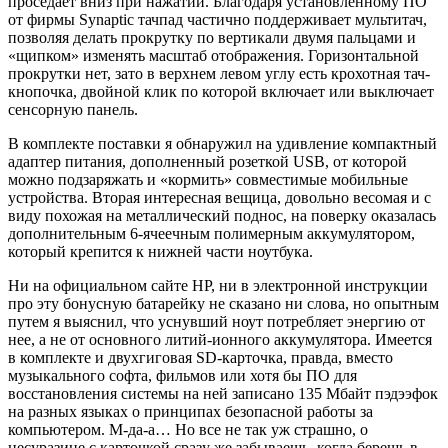
проседает вниз при нажатии. Благодаря установленному ПО
от фирмы Synaptic тачпад частично поддерживает мультитач,
позволяя делать прокрутку по вертикали двумя пальцами и
«щипком» изменять масштаб отображения. Горизонтальной
прокрутки нет, зато в верхнем левом углу есть крохотная тач-
кнопочка, двойной клик по которой включает или выключает
сенсорную панель.
В комплекте поставки я обнаружил на удивление компактный
адаптер питания, дополненный розеткой USB, от которой
можно подзаряжать и «кормить» совместимые мобильные
устройства. Вторая интересная вещица, довольно весомая и с
виду похожая на металлический поднос, на поверку оказалась
дополнительным 6-ячеечным полимерным аккумулятором,
который крепится к нижней части ноутбука.
Ни на официальном сайте HP, ни в электронной инструкции
про эту бонусную батарейку не сказано ни слова, но опытным
путем я выяснил, что уснувший ноут потребляет энергию от
нее, а не от основного литий-ионного аккумулятора. Имеется
в комплекте и двухгиговая SD-карточка, правда, вместо
музыкального софта, фильмов или хотя бы ПО для
восстановления системы на ней записано 135 Мбайт пэдээфок
на разных языках о принципах безопасной работы за
компьютером. М-да-а… Но все не так уж страшно, о
несуразице с карточкой сразу же забываешь, когда берешь в