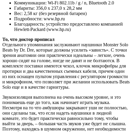
Коммуникации: Wi-Fi 802.11b / g / n, Bluetooth 2.0
Габариты: 356,0 x 237,0 x 28,2 мм
Вес: 2,58 кг (без резервной батареи)
Подробности: www.hp.ru
Благодарность: устройство предоставлено компанией
Hewlett-Packard (www.hp.ru)
То, что доктор прописал
Отдельного упоминания заслуживают наушники Monster Solo
Beats by Dr. Dre, которые должны усилить «зависть». С точки
зрения анатомии они практически идеальны – легкие, очень
хорошо сидят на голове, нигде не давят и не болтаются. В
комплекте поставки имеются чехол, клочок микрофибры для
протирки и два качественных съемных кабеля, причем один
из них оснащен пультом управления с регулятором громкости
и микрофоном, что позволяет при желании использовать Beats
Solo еще и в качестве гарнитуры.
Звукоизоляция выполнена на очень высоком уровне, и это
понимаешь еще до того, как начинает играть музыка.
Несмотря на то что амбушюры закрывают уши не полностью,
они сделаны так, что если надеть наушники в людной
комнате, это будет практически равносильно тому, чтобы
выйти за дверь, – большая часть звуков уже будет не слышна.
Поэтому, находясь в шумном окружении, нет необходимости