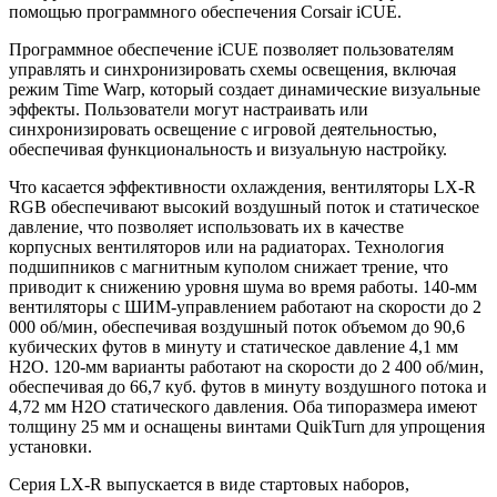
помощью программного обеспечения Corsair iCUE.
Программное обеспечение iCUE позволяет пользователям
управлять и синхронизировать схемы освещения, включая
режим Time Warp, который создает динамические визуальные
эффекты. Пользователи могут настраивать или
синхронизировать освещение с игровой деятельностью,
обеспечивая функциональность и визуальную настройку.
Что касается эффективности охлаждения, вентиляторы LX-R
RGB обеспечивают высокий воздушный поток и статическое
давление, что позволяет использовать их в качестве
корпусных вентиляторов или на радиаторах. Технология
подшипников с магнитным куполом снижает трение, что
приводит к снижению уровня шума во время работы. 140-мм
вентиляторы с ШИМ-управлением работают на скорости до 2
000 об/мин, обеспечивая воздушный поток объемом до 90,6
кубических футов в минуту и статическое давление 4,1 мм
H2O. 120-мм варианты работают на скорости до 2 400 об/мин,
обеспечивая до 66,7 куб. футов в минуту воздушного потока и
4,72 мм H2O статического давления. Оба типоразмера имеют
толщину 25 мм и оснащены винтами QuikTurn для упрощения
установки.
Серия LX-R выпускается в виде стартовых наборов,